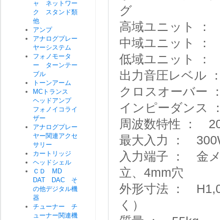
ャ ネットワー
グ
ク スタンド類
他
高域ユニット ：
アンプ
アナログプレー
中域ユニット ： 
ヤーシステム
フォノモータ
低域ユニット ： 
ー ターンテー
出力音圧レベル ：
ブル
トーンアーム
クロスオーバー ： 
MCトランス
ヘッドアンプ
インピーダンス 
フォノイコライ
ザー
周波数特性 ： 20
アナログプレー
ヤー関連アクセ
最大入力 ： 30
サリー
カートリッジ
入力端子 ： 金
ヘッドシェル
立、4mm穴
ＣＤ MD
DAT DAC そ
外形寸法 ： H1,
の他デジタル機
器
く）
チューナー チ
ューナー関連機