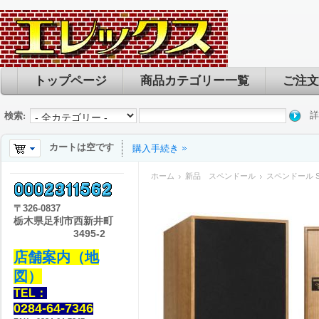
トップページ
商品カテゴリー一覧
ご注文
詳
検索:
カートは空です
購入手続き
ホーム
新品 スペンドール
スペンドール SPE
〒
326-0837
栃木県足利市西新井町
3495-2
店舗案内（地
図）
TEL：
0284-64-7346