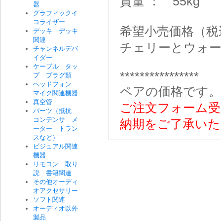
質量 ： 55kg
器
グラフィックイ
コライザー
希望小売価格（税込）
デッキ デッキ
関連
チェリーとウォー
チャンネルデバ
イダー
ケーブル タッ
****************
プ プラグ類
ヘッドフォン
ペアの価格です。
マイク関連機器
真空管
ご注文フォーム受
パーツ（抵抗
コンデンサ メ
納期をご了承いた
ーター トラン
スなど）
ビジュアル関連
機器
リモコン 取り
説 書籍関連
その他オーディ
オアクセサリー
ソフト関連
オーディオ以外
製品