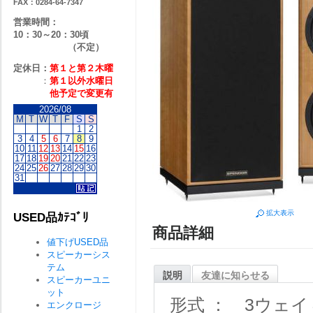
FAX：0284-64-7347
営業時間：
10：30～20：30頃
（不定）
定休日：
第１と第２
木曜
：
第１以外水曜日
他予定で変更有
2026/08
M
T
W
T
F
S
S
1
2
3
4
5
6
7
8
9
10
11
12
13
14
15
16
17
18
19
20
21
22
23
24
25
26
27
28
29
30
31
拡大表示
USED品ｶﾃｺﾞﾘ
商品詳細
値下げUSED品
スピーカーシス
テム
説明
友達に知らせる
スピーカーユニ
ット
形式 ： 3ウェ
エンクロージ