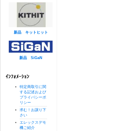
新品 キットヒット
新品 SiGaN
ｲﾝﾌｫﾒｰｼｮﾝ
特定商取引に関
する記述および
プライバシーポ
リシー
求む！お譲り下
さい
エレックスデモ
機ご紹介