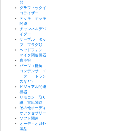
器
グラフィックイ
コライザー
デッキ デッキ
関連
チャンネルデバ
イダー
ケーブル タッ
プ プラグ類
ヘッドフォン
マイク関連機器
真空管
パーツ（抵抗
コンデンサ メ
ーター トラン
スなど）
ビジュアル関連
機器
リモコン 取り
説 書籍関連
その他オーディ
オアクセサリー
ソフト関連
オーディオ以外
製品