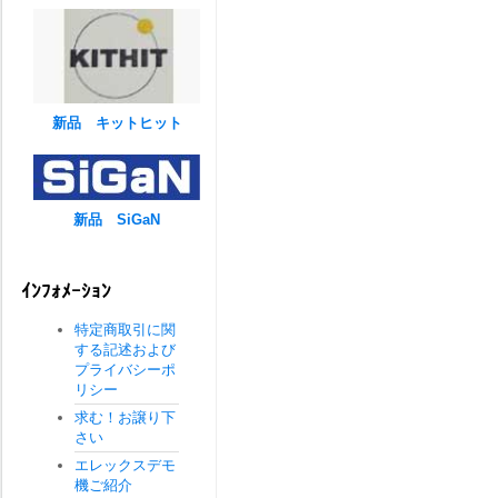
新品 キットヒット
新品 SiGaN
ｲﾝﾌｫﾒｰｼｮﾝ
特定商取引に関
する記述および
プライバシーポ
リシー
求む！お譲り下
さい
エレックスデモ
機ご紹介