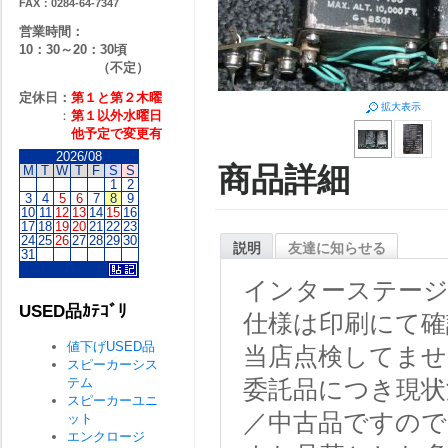
FAX：0284-64-7347
営業時間：
10：30～20：30頃
（不定）
定休日：
第１と第２
木曜
拡大表示
：
第１以外水曜日
他予定で変更有
2026/08
商品詳細
M
T
W
T
F
S
S
1
2
3
4
5
6
7
8
9
10
11
12
13
14
15
16
17
18
19
20
21
22
23
24
25
26
27
28
29
30
説明
友達に知らせる
31
インターステージ
USED品ｶﾃｺﾞﾘ
仕様は印刷にて確
値下げUSED品
当店点検してませ
スピーカーシス
テム
委託品につき現状
スピーカーユニ
／中古品ですので
ット
エンクロージ