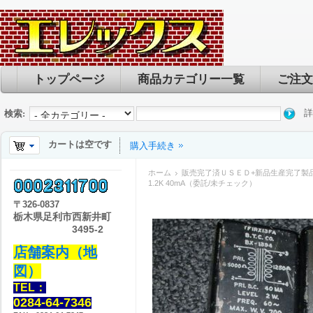
トップページ
商品カテゴリー一覧
ご注文
詳
検索:
カートは空です
購入手続き
ホーム
販売完了済ＵＳＥＤ+新品生産完了製
1.2K 40mA（委託/未チェック）
〒
326-0837
栃木県足利市西新井町
3495-2
店舗案内（地
図）
TEL：
0284-64-7346