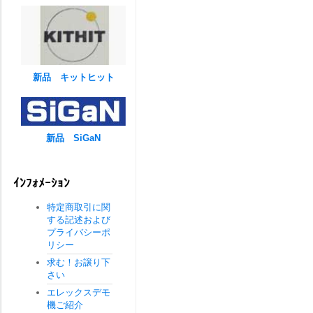
新品 キットヒット
新品 SiGaN
ｲﾝﾌｫﾒｰｼｮﾝ
特定商取引に関
する記述および
プライバシーポ
リシー
求む！お譲り下
さい
エレックスデモ
機ご紹介