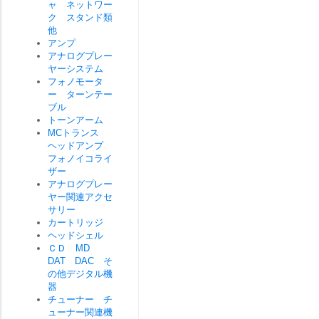
ャ ネットワー
ク スタンド類
他
アンプ
アナログプレー
ヤーシステム
フォノモータ
ー ターンテー
ブル
トーンアーム
MCトランス
ヘッドアンプ
フォノイコライ
ザー
アナログプレー
ヤー関連アクセ
サリー
カートリッジ
ヘッドシェル
ＣＤ MD
DAT DAC そ
の他デジタル機
器
チューナー チ
ューナー関連機