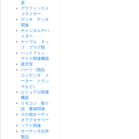
器
グラフィックイ
コライザー
デッキ デッキ
関連
チャンネルデバ
イダー
ケーブル タッ
プ プラグ類
ヘッドフォン
マイク関連機器
真空管
パーツ（抵抗
コンデンサ メ
ーター トラン
スなど）
ビジュアル関連
機器
リモコン 取り
説 書籍関連
その他オーディ
オアクセサリー
ソフト関連
オーディオ以外
製品