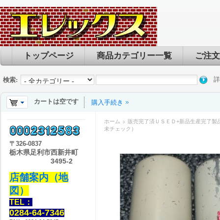
トップページ
商品カテゴリー一覧
ご注文
詳
検索:
カートは空です
購入手続き
ホーム
販売完了済ＵＳＥＤ+新品生産完了製
未チェック）
〒
326-0837
栃木県足利市西新井町
3495-2
店舗案内（地
図）
TEL：
0284-64-7346