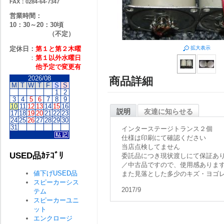
FAX：0284-64-7347
営業時間：
10：30～20：30頃
（不定）
定休日：
第１と第２
木曜
拡大表示
：
第１以外水曜日
他予定で変更有
2026/08
商品詳細
M
T
W
T
F
S
S
1
2
3
4
5
6
7
8
9
10
11
12
13
14
15
16
説明
友達に知らせる
17
18
19
20
21
22
23
24
25
26
27
28
29
30
31
インターステージトランス２個
仕様は印刷にて確認ください
当店点検してません
USED品ｶﾃｺﾞﾘ
委託品につき現状渡しにて保証あ
／中古品ですので、使用感ありま
値下げUSED品
また見落とした多少のキズ・ヨゴ
スピーカーシス
2017/9
テム
スピーカーユニ
ット
エンクロージ