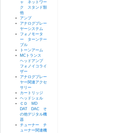
ャ ネットワー
ク スタンド類
他
アンプ
アナログプレー
ヤーシステム
フォノモータ
ー ターンテー
ブル
トーンアーム
MCトランス
ヘッドアンプ
フォノイコライ
ザー
アナログプレー
ヤー関連アクセ
サリー
カートリッジ
ヘッドシェル
ＣＤ MD
DAT DAC そ
の他デジタル機
器
チューナー チ
ューナー関連機