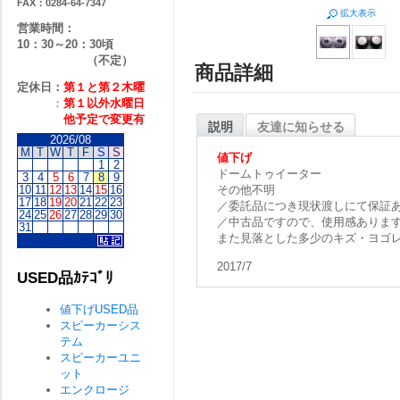
FAX：0284-64-7347
拡大表示
営業時間：
10：30～20：30頃
（不定）
商品詳細
定休日：
第１と第２
木曜
：
第１以外水曜日
他予定で変更有
説明
友達に知らせる
2026/08
M
T
W
T
F
S
S
値下げ
1
2
ドームトゥイーター
3
4
5
6
7
8
9
10
11
12
13
14
15
16
その他不明
17
18
19
20
21
22
23
／委託品につき現状渡しにて保証
24
25
26
27
28
29
30
／中古品ですので、使用感ありま
31
また見落とした多少のキズ・ヨゴ
2017/7
USED品ｶﾃｺﾞﾘ
値下げUSED品
スピーカーシス
テム
スピーカーユニ
ット
エンクロージ