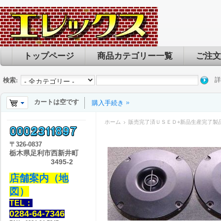
トップページ
商品カテゴリー一覧
ご注文
詳
検索:
カートは空です
購入手続き
ホーム
販売完了済ＵＳＥＤ+新品生産完了製
〒
326-0837
栃木県足利市西新井町
3495-2
店舗案内（地
図）
TEL：
0284-64-7346