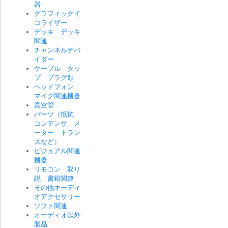
器
グラフィックイ
コライザー
デッキ デッキ
関連
チャンネルデバ
イダー
ケーブル タッ
プ プラグ類
ヘッドフォン
マイク関連機器
真空管
パーツ（抵抗
コンデンサ メ
ーター トラン
スなど）
ビジュアル関連
機器
リモコン 取り
説 書籍関連
その他オーディ
オアクセサリー
ソフト関連
オーディオ以外
製品