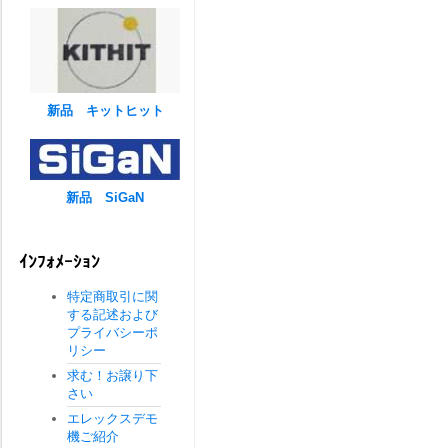
新品 キットヒット
新品 SiGaN
ｲﾝﾌｫﾒｰｼｮﾝ
特定商取引に関
する記述および
プライバシーポ
リシー
求む！お譲り下
さい
エレックスデモ
機ご紹介