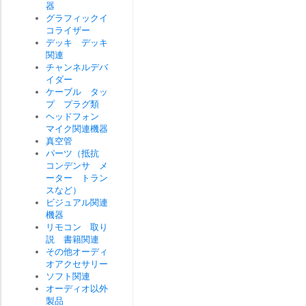
器
グラフィックイ
コライザー
デッキ デッキ
関連
チャンネルデバ
イダー
ケーブル タッ
プ プラグ類
ヘッドフォン
マイク関連機器
真空管
パーツ（抵抗
コンデンサ メ
ーター トラン
スなど）
ビジュアル関連
機器
リモコン 取り
説 書籍関連
その他オーディ
オアクセサリー
ソフト関連
オーディオ以外
製品