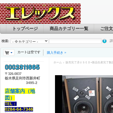
トップページ
商品カテゴリー一覧
ご注文
詳
検索:
カートは空です
購入手続き
ホーム
販売完了済ＵＳＥＤ+新品生産完了製
〒
326-0837
栃木県足利市西新井町
3495-2
店舗案内（地
図）
TEL：
0284-64-7346