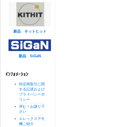
新品 キットヒット
新品 SiGaN
ｲﾝﾌｫﾒｰｼｮﾝ
特定商取引に関
する記述および
プライバシーポ
リシー
求む！お譲り下
さい
エレックスデモ
機ご紹介