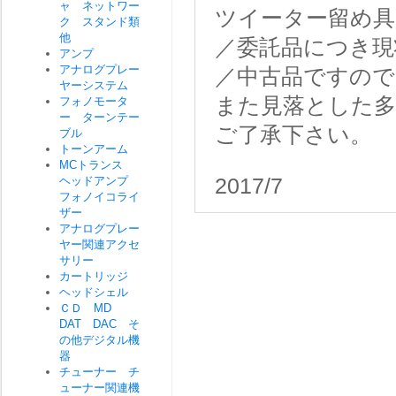
ャ ネットワー
ツイーター留め具
ク スタンド類
他
／委託品につき現
アンプ
アナログプレー
／中古品ですので
ヤーシステム
また見落とした
フォノモータ
ー ターンテー
ご了承下さい。
ブル
トーンアーム
MCトランス
ヘッドアンプ
2017/7
フォノイコライ
ザー
アナログプレー
ヤー関連アクセ
サリー
カートリッジ
ヘッドシェル
ＣＤ MD
DAT DAC そ
の他デジタル機
器
チューナー チ
ューナー関連機