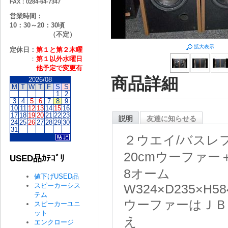
FAX：0284-64-7347
営業時間：
10：30～20：30頃
（不定）
拡大表示
定休日：
第１と第２
木曜
：
第１以外水曜日
他予定で変更有
商品詳細
2026/08
M
T
W
T
F
S
S
1
2
3
4
5
6
7
8
9
10
11
12
13
14
15
16
17
18
19
20
21
22
23
説明
友達に知らせる
24
25
26
27
28
29
30
31
２ウエイ/バスレ
20cmウーファ
USED品ｶﾃｺﾞﾘ
8オーム
値下げUSED品
スピーカーシス
W324×D235×H5
テム
ウーファーはＪＢ
スピーカーユニ
ット
え
エンクロージ