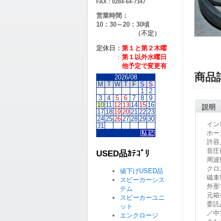
FAX：0284-64-7347
営業時間：
10：30～20：30頃
（不定）
定休日：
第１と第２
木曜
：
第１以外水曜日
他予定で変更有
商品
2026/08
M
T
W
T
F
S
S
1
2
3
4
5
6
7
8
9
10
11
12
13
14
15
16
説明
17
18
19
20
21
22
23
24
25
26
27
28
29
30
イン
31
ホーン
許容
音圧レ
USED品ｶﾃｺﾞﾘ
周波数
クロ
値下げUSED品
磁束密
スピーカーシス
外形寸
テム
元箱
スピーカーユニ
委託
ット
／中
エンクロージ