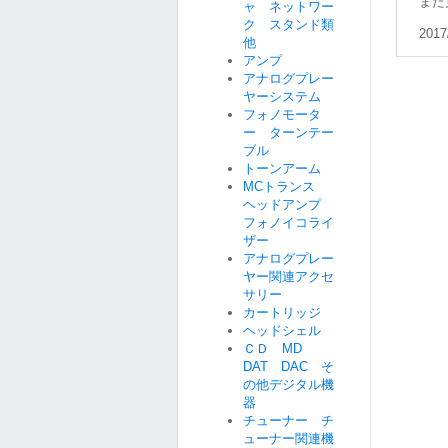
また
ャ ネットワー
ク スタンド類
2017
他
アンプ
アナログプレー
ヤーシステム
フォノモータ
ー ターンテー
ブル
トーンアーム
MCトランス
ヘッドアンプ
フォノイコライ
ザー
アナログプレー
ヤー関連アクセ
サリー
カートリッジ
ヘッドシェル
ＣＤ MD
DAT DAC そ
の他デジタル機
器
チューナー チ
ューナー関連機