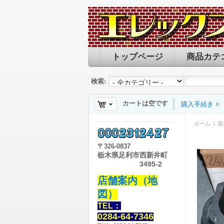
トップページ
商品カテ
検索:
カートは空です
購入手続き
ホーム
販
〒
326-0837
栃木県足利市西新井町
3495-2
店舗案内（地
図）
TEL：
0284-64-7346