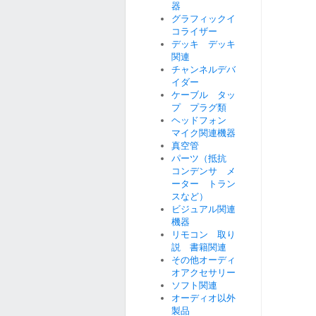
器
グラフィックイ
コライザー
デッキ デッキ
関連
チャンネルデバ
イダー
ケーブル タッ
プ プラグ類
ヘッドフォン
マイク関連機器
真空管
パーツ（抵抗
コンデンサ メ
ーター トラン
スなど）
ビジュアル関連
機器
リモコン 取り
説 書籍関連
その他オーディ
オアクセサリー
ソフト関連
オーディオ以外
製品