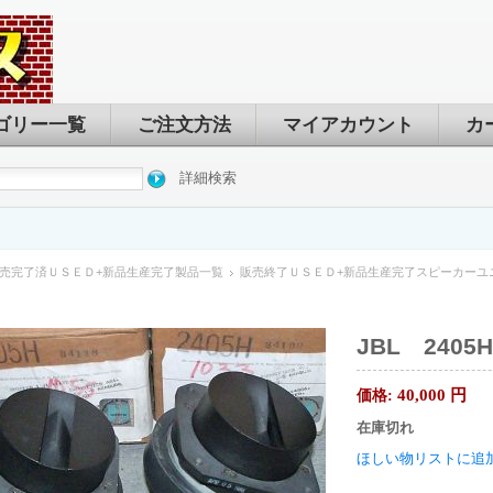
ゴリー一覧
ご注文方法
マイアカウント
カ
詳細検索
売完了済ＵＳＥＤ+新品生産完了製品一覧
販売終了ＵＳＥＤ+新品生産完了スピーカーユ
JBL 240
40,000
円
価格:
在庫切れ
ほしい物リストに追