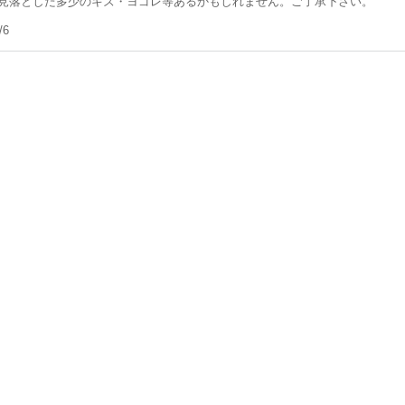
見落とした多少のキズ・ヨゴレ等あるかもしれません。ご了承下さい。
/6