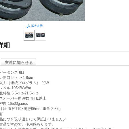
拡大表示
詳細
友達に知らせる
ピーダンス 8Ω
開口径 7.9×1.8cm
入力（連続プログラム） 20W
ベル 105dB/W/m
特性 6.5kHz-21.5kHz
スオーバー周波数 7kHz以上
度 16500gauss
法 直径119×奥行96mm 重量 2.5kg
有
品につき現状渡しにて保証ありません／
古品ですので、使用感あります、