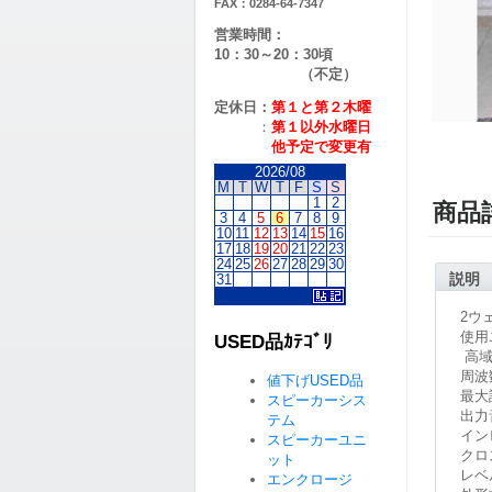
FAX：0284-64-7347
営業時間：
10：30～20：30頃
（不定）
定休日：
第１と第２
木曜
：
第１以外水曜日
他予定で変更有
2026/08
M
T
W
T
F
S
S
1
2
商品
3
4
5
6
7
8
9
10
11
12
13
14
15
16
17
18
19
20
21
22
23
24
25
26
27
28
29
30
説明
31
2ウ
使用
USED品ｶﾃｺﾞﾘ
高域
周波数
値下げUSED品
最大
スピーカーシス
出力
テム
イン
スピーカーユニ
クロ
ット
レベ
エンクロージ