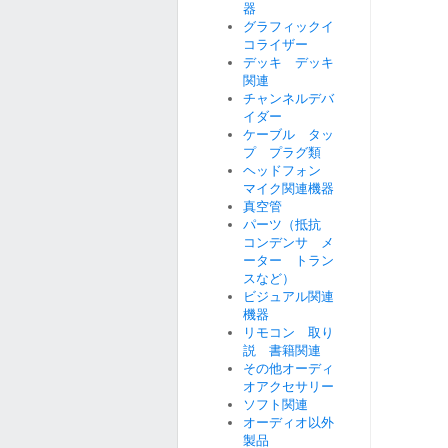
器
グラフィックイ
コライザー
デッキ デッキ
関連
チャンネルデバ
イダー
ケーブル タッ
プ プラグ類
ヘッドフォン
マイク関連機器
真空管
パーツ（抵抗
コンデンサ メ
ーター トラン
スなど）
ビジュアル関連
機器
リモコン 取り
説 書籍関連
その他オーディ
オアクセサリー
ソフト関連
オーディオ以外
製品