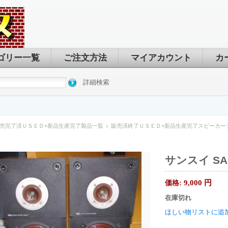
ゴリー一覧
ご注文方法
マイアカウント
カ
詳細検索
売完了済ＵＳＥＤ+新品生産完了製品一覧
販売済終了ＵＳＥＤ+新品生産完了スピーカー
サンスイ SAN
9,000
円
価格:
在庫切れ
ほしい物リストに追