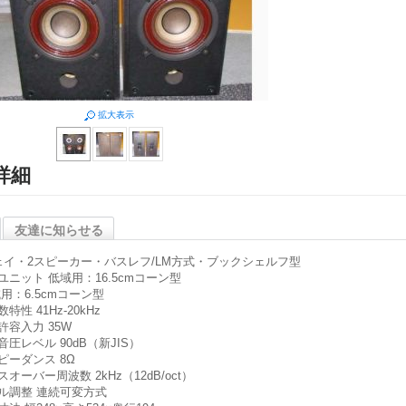
拡大表示
詳細
友達に知らせる
ェイ・2スピーカー・バスレフ/LM方式・ブックシェルフ型
ユニット 低域用：16.5cmコーン型
用：6.5cmコーン型
特性 41Hz-20kHz
許容入力 35W
音圧レベル 90dB（新JIS）
ピーダンス 8Ω
スオーバー周波数 2kHz（12dB/oct）
ル調整 連続可変方式