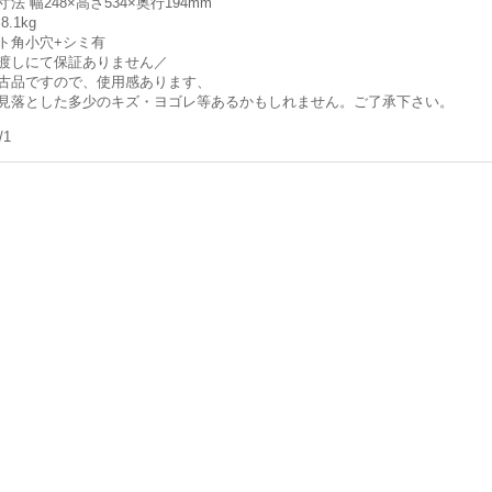
法 幅248×高さ534×奥行194mm
8.1kg
ト角小穴+シミ有
渡しにて保証ありません／
古品ですので、使用感あります、
見落とした多少のキズ・ヨゴレ等あるかもしれません。ご了承下さい。
/1