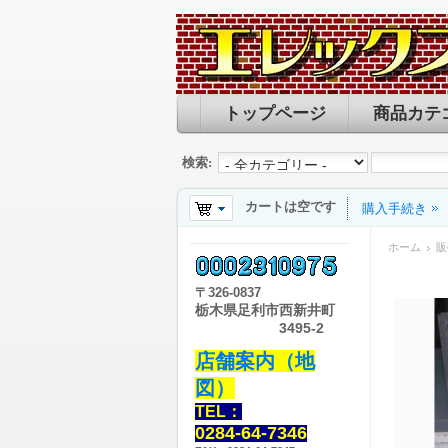
トップページ
商品カテ
検索:
カートは空です
購入手続き
ホーム
販
〒
326-0837
栃木県足利市西新井町
3495-2
店舗案内（地
図）
TEL：
0284-64-7346