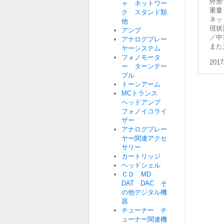
外形寸
ャ ネットワー
重量 
ク スタンド類
ネッ
他
現状
アンプ
／中
アナログプレー
また
ヤーシステム
フォノモータ
2017
ー ターンテー
ブル
トーンアーム
MCトランス
ヘッドアンプ
フォノイコライ
ザー
アナログプレー
ヤー関連アクセ
サリー
カートリッジ
ヘッドシェル
ＣＤ MD
DAT DAC そ
の他デジタル機
器
チューナー チ
ューナー関連機