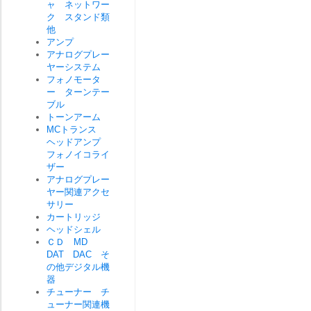
ャ ネットワー
ク スタンド類
他
アンプ
アナログプレー
ヤーシステム
フォノモータ
ー ターンテー
ブル
トーンアーム
MCトランス
ヘッドアンプ
フォノイコライ
ザー
アナログプレー
ヤー関連アクセ
サリー
カートリッジ
ヘッドシェル
ＣＤ MD
DAT DAC そ
の他デジタル機
器
チューナー チ
ューナー関連機