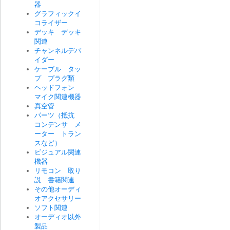
器
グラフィックイ
コライザー
デッキ デッキ
関連
チャンネルデバ
イダー
ケーブル タッ
プ プラグ類
ヘッドフォン
マイク関連機器
真空管
パーツ（抵抗
コンデンサ メ
ーター トラン
スなど）
ビジュアル関連
機器
リモコン 取り
説 書籍関連
その他オーディ
オアクセサリー
ソフト関連
オーディオ以外
製品