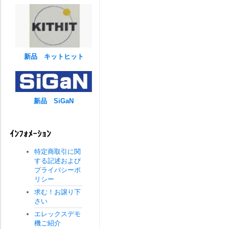
新品 キットヒット
新品 SiGaN
ｲﾝﾌｫﾒｰｼｮﾝ
特定商取引に関
する記述および
プライバシーポ
リシー
求む！お譲り下
さい
エレックスデモ
機ご紹介