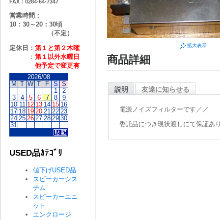
FAX：0284-64-7347
営業時間：
10：30～20：30頃
（不定）
拡大表示
定休日：
第１と第２
木曜
：
第１以外水曜日
商品詳細
他予定で変更有
2026/08
M
T
W
T
F
S
S
説明
友達に知らせる
1
2
3
4
5
6
7
8
9
10
11
12
13
14
15
16
電源ノイズフィルターです／／
17
18
19
20
21
22
23
24
25
26
27
28
29
30
委託品につき現状渡しにて保証あ
31
USED品ｶﾃｺﾞﾘ
値下げUSED品
スピーカーシス
テム
スピーカーユニ
ット
エンクロージ