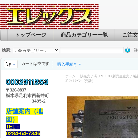
トップページ
商品カテゴリー一覧
ご注文
詳
検索:
カートは空です
購入手続き
ホーム
販売完了済ＵＳＥＤ+新品生産完了製
ｽﾞﾌｨﾙﾀｰ＞（委託）
〒
326-0837
栃木県足利市西新井町
3495-2
店舗案内（地
図）
TEL：
0284-64-7346