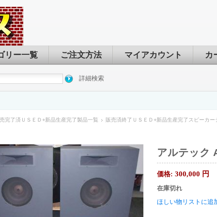
ゴリー一覧
ご注文方法
マイアカウント
カ
詳細検索
売完了済ＵＳＥＤ+新品生産完了製品一覧
販売済終了ＵＳＥＤ+新品生産完了スピーカー
アルテック A
300,000
円
価格:
在庫切れ
ほしい物リストに追