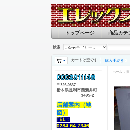
トップページ
商品カテ
検索:
カートは空です
購入手続き
ホーム
販
〒
326-0837
栃木県足利市西新井町
3495-2
店舗案内（地
図）
TEL：
0284-64-7346