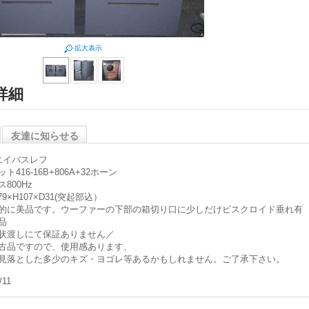
拡大表示
詳細
友達に知らせる
エイバスレフ
ト416-16B+806A+32ホーン
800Hz
9×H107×D31(突起部込）
的に美品です。ウーファーの下部の箱切り口に少しだけビスクロイド垂れ有
品
状渡しにて保証ありません／
古品ですので、使用感あります、
見落とした多少のキズ・ヨゴレ等あるかもしれません。ご了承下さい。
/11