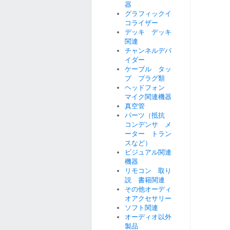
器
グラフィックイ
コライザー
デッキ デッキ
関連
チャンネルデバ
イダー
ケーブル タッ
プ プラグ類
ヘッドフォン
マイク関連機器
真空管
パーツ（抵抗
コンデンサ メ
ーター トラン
スなど）
ビジュアル関連
機器
リモコン 取り
説 書籍関連
その他オーディ
オアクセサリー
ソフト関連
オーディオ以外
製品