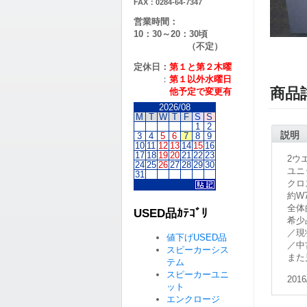
FAX：0284-64-7347
営業時間：
10：30～20：30頃
（不定）
定休日：
第１と第２
木曜
：
第１以外水曜日
商品
他予定で変更有
2026/08
M
T
W
T
F
S
S
1
2
説明
3
4
5
6
7
8
9
10
11
12
13
14
15
16
17
18
19
20
21
22
23
2ウ
24
25
26
27
28
29
30
ユニッ
31
クロス
約W7
全体
USED品ｶﾃｺﾞﾘ
希少
／現
値下げUSED品
／中
スピーカーシス
また
テム
スピーカーユニ
2016
ット
エンクロージ