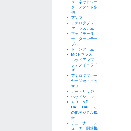
ャ ネットワー
ク スタンド類
他
アンプ
アナログプレー
ヤーシステム
フォノモータ
ー ターンテー
ブル
トーンアーム
MCトランス
ヘッドアンプ
フォノイコライ
ザー
アナログプレー
ヤー関連アクセ
サリー
カートリッジ
ヘッドシェル
ＣＤ MD
DAT DAC そ
の他デジタル機
器
チューナー チ
ューナー関連機