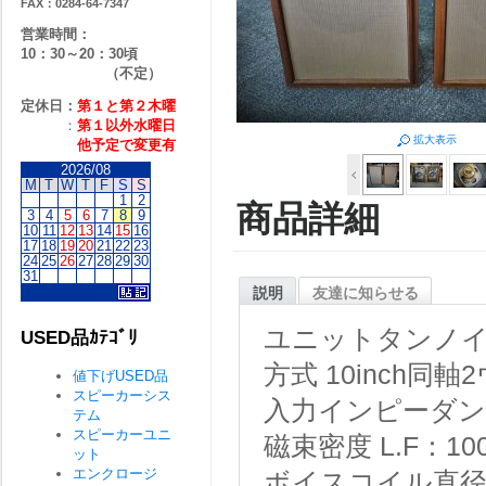
FAX：0284-64-7347
営業時間：
10：30～20：30頃
（不定）
定休日：
第１と第２
木曜
：
第１以外水曜日
拡大表示
他予定で変更有
2026/08
M
T
W
T
F
S
S
1
2
商品詳細
3
4
5
6
7
8
9
10
11
12
13
14
15
16
17
18
19
20
21
22
23
24
25
26
27
28
29
30
31
説明
友達に知らせる
ユニットタンノイ 
USED品ｶﾃｺﾞﾘ
方式
10inch同軸
値下げUSED品
スピーカーシス
入力インピーダ
テム
スピーカーユニ
磁束密度
L.F：10
ット
エンクロージ
ボイスコイル直径 L.F：