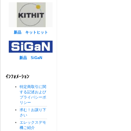
新品 キットヒット
新品 SiGaN
ｲﾝﾌｫﾒｰｼｮﾝ
特定商取引に関
する記述および
プライバシーポ
リシー
求む！お譲り下
さい
エレックスデモ
機ご紹介