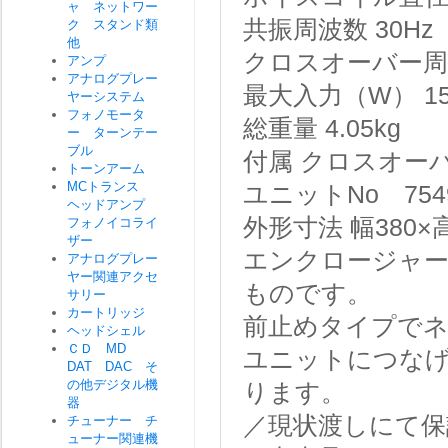
ャ ネットワー
共振周波数
30Hz
ク スタンド類
他
クロスオーバー周
アンプ
アナログプレー
最大入力（W）
1
ヤーシステム
フォノモータ
総重量
4.05kg
ー ターンテー
ブル
付属
クロスオー
トーンアーム
MCトランス
ユニットNo 7549
ヘッドアンプ
外形寸法 幅380×
フォノイコライ
ザー
エンクロージャー
アナログプレー
ヤー関連アクセ
ものです。
サリー
カートリッジ
前止めタイプで
ヘッドシェル
ＣＤ MD
ユニットにつなげ
DAT DAC そ
の他デジタル機
ります。
器
／現状渡しにて保
チューナー チ
ューナー関連機