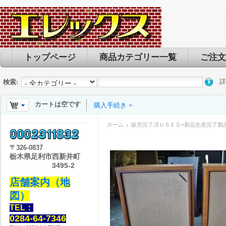
トップページ
商品カテゴリー一覧
ご注文
詳
検索:
カートは空です
購入手続き
ホーム
販売完了済ＵＳＥＤ+新品生産完了製
〒
326-0837
栃木県足利市西新井町
3495-2
店舗案内（地
図）
TEL：
0284-64-7346