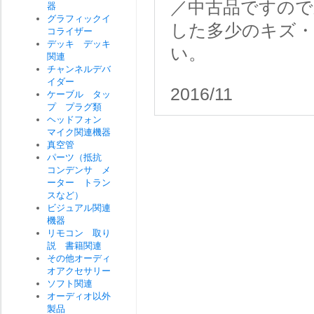
／中古品ですので
器
グラフィックイ
した多少のキズ
コライザー
デッキ デッキ
い。
関連
チャンネルデバ
イダー
2016/11
ケーブル タッ
プ プラグ類
ヘッドフォン
マイク関連機器
真空管
パーツ（抵抗
コンデンサ メ
ーター トラン
スなど）
ビジュアル関連
機器
リモコン 取り
説 書籍関連
その他オーディ
オアクセサリー
ソフト関連
オーディオ以外
製品