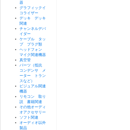
器
グラフィックイ
コライザー
デッキ デッキ
関連
チャンネルデバ
イダー
ケーブル タッ
プ プラグ類
ヘッドフォン
マイク関連機器
真空管
パーツ（抵抗
コンデンサ メ
ーター トラン
スなど）
ビジュアル関連
機器
リモコン 取り
説 書籍関連
その他オーディ
オアクセサリー
ソフト関連
オーディオ以外
製品