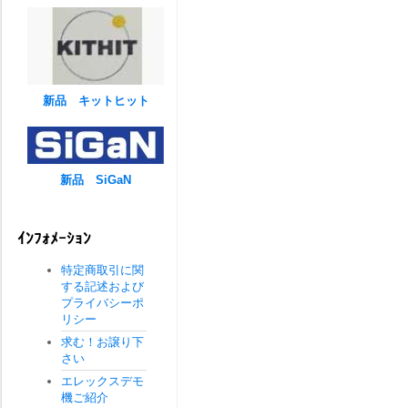
新品 キットヒット
新品 SiGaN
ｲﾝﾌｫﾒｰｼｮﾝ
特定商取引に関
する記述および
プライバシーポ
リシー
求む！お譲り下
さい
エレックスデモ
機ご紹介