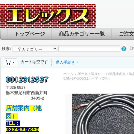
トップページ
商品カテゴリー一覧
ご注文
詳
検索:
カートは空です
購入手続き
ホーム
販売完了済ＵＳＥＤ+新品生産完了製
6.5N-SPK300/3.1ｍペア（委託）
〒
326-0837
栃木県足利市西新井町
3495-2
店舗案内（地
図）
TEL：
0284-64-7346