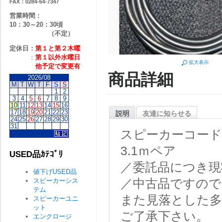
FAX：0284-64-7347
営業時間：
10：30～20：30頃
（不定）
定休日：
第１と第２
木曜
：
第１以外水曜日
拡大表示
他予定で変更有
商品詳細
2026/08
M
T
W
T
F
S
S
1
2
3
4
5
6
7
8
9
10
11
12
13
14
15
16
17
18
19
20
21
22
23
説明
友達に知らせる
24
25
26
27
28
29
30
31
スピーカーコード
3.1ｍペア
USED品ｶﾃｺﾞﾘ
／委託品につき現
値下げUSED品
スピーカーシス
／中古品ですので
テム
また見落とした
スピーカーユニ
ット
ご了承下さい。
エンクロージ