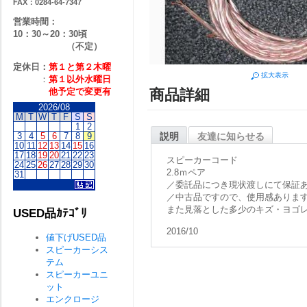
FAX：0284-64-7347
営業時間：
10：30～20：30頃
（不定）
定休日：
第１と第２
木曜
拡大表示
：
第１以外水曜日
他予定で変更有
商品詳細
2026/08
M
T
W
T
F
S
S
1
2
3
4
5
6
7
8
9
説明
友達に知らせる
10
11
12
13
14
15
16
17
18
19
20
21
22
23
スピーカーコード
24
25
26
27
28
29
30
2.8ｍペア
31
／委託品につき現状渡しにて保証
／中古品ですので、使用感ありま
また見落とした多少のキズ・ヨゴ
USED品ｶﾃｺﾞﾘ
2016/10
値下げUSED品
スピーカーシス
テム
スピーカーユニ
ット
エンクロージ