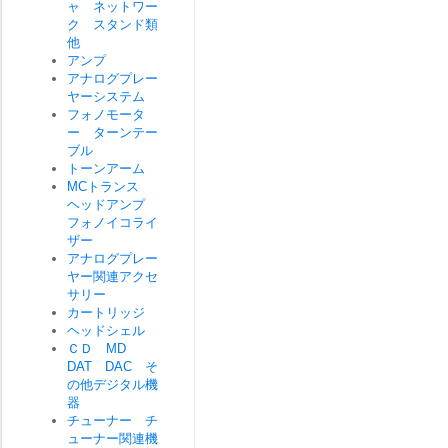
ャ ネットワー
ク スタンド類
他
アンプ
アナログプレー
ヤーシステム
フォノモータ
ー ターンテー
ブル
トーンアーム
MCトランス
ヘッドアンプ
フォノイコライ
ザー
アナログプレー
ヤー関連アクセ
サリー
カートリッジ
ヘッドシェル
ＣＤ MD
DAT DAC そ
の他デジタル機
器
チューナー チ
ューナー関連機