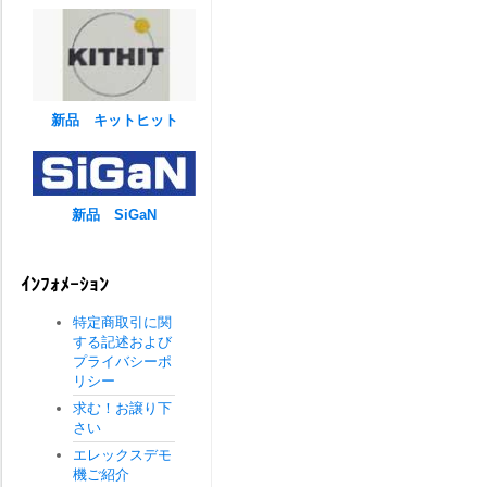
新品 キットヒット
新品 SiGaN
ｲﾝﾌｫﾒｰｼｮﾝ
特定商取引に関
する記述および
プライバシーポ
リシー
求む！お譲り下
さい
エレックスデモ
機ご紹介