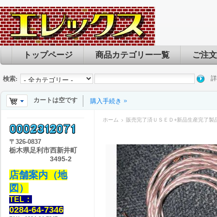
トップページ
商品カテゴリー一覧
ご注文
詳
検索:
カートは空です
購入手続き
ホーム
販売完了済ＵＳＥＤ+新品生産完了製
〒
326-0837
栃木県足利市西新井町
3495-2
店舗案内（地
図）
TEL：
0284-64-7346