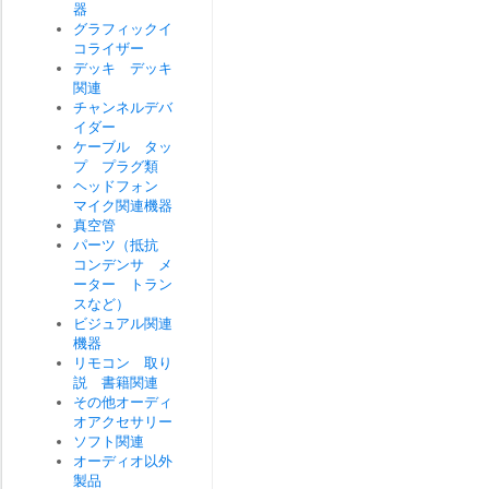
器
グラフィックイ
コライザー
デッキ デッキ
関連
チャンネルデバ
イダー
ケーブル タッ
プ プラグ類
ヘッドフォン
マイク関連機器
真空管
パーツ（抵抗
コンデンサ メ
ーター トラン
スなど）
ビジュアル関連
機器
リモコン 取り
説 書籍関連
その他オーディ
オアクセサリー
ソフト関連
オーディオ以外
製品