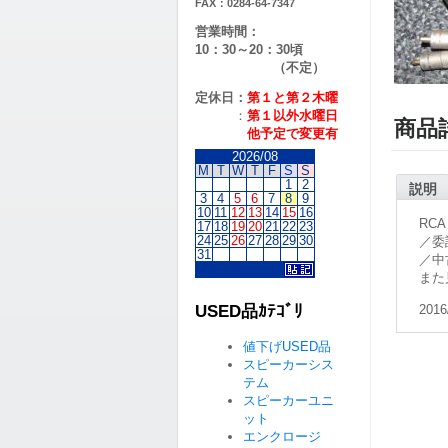
FAX：0284-64-7347
営業時間：
10：30～20：30頃
（不定）
定休日：
第１と第２
木曜
：
第１以外水曜日
商品
他予定で変更有
2026/08
M
T
W
T
F
S
S
1
2
説明
3
4
5
6
7
8
9
10
11
12
13
14
15
16
RC
17
18
19
20
21
22
23
24
25
26
27
28
29
30
／委
31
／中
また
USED品ｶﾃｺﾞﾘ
2016
値下げUSED品
スピーカーシス
テム
スピーカーユニ
ット
エンクロージ