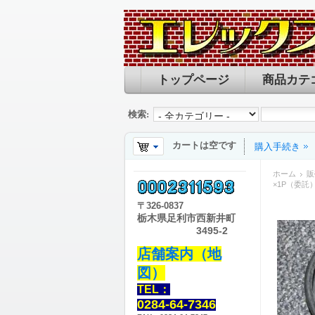
トップページ
商品カテ
検索:
カートは空です
購入手続き
ホーム
販
×1P（委託
〒
326-0837
栃木県足利市西新井町
3495-2
店舗案内（地
図）
TEL：
0284-64-7346