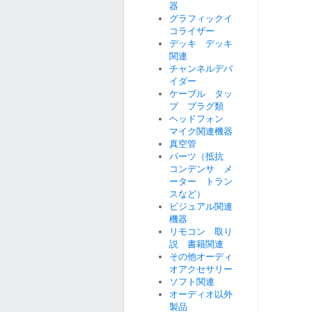
器
グラフィックイ
コライザー
デッキ デッキ
関連
チャンネルデバ
イダー
ケーブル タッ
プ プラグ類
ヘッドフォン
マイク関連機器
真空管
パーツ（抵抗
コンデンサ メ
ーター トラン
スなど）
ビジュアル関連
機器
リモコン 取り
説 書籍関連
その他オーディ
オアクセサリー
ソフト関連
オーディオ以外
製品