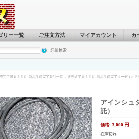
ゴリー一覧
ご注文方法
マイアカウント
カ
詳細検索
売完了済ＵＳＥＤ+新品生産完了製品一覧
販売終了ＵＳＥＤ+新品生産完了オーディオア
）
アインシュタ
託）
3,000
円
価格:
在庫切れ