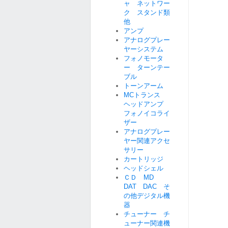
ャ ネットワー
ク スタンド類
他
アンプ
アナログプレー
ヤーシステム
フォノモータ
ー ターンテー
ブル
トーンアーム
MCトランス
ヘッドアンプ
フォノイコライ
ザー
アナログプレー
ヤー関連アクセ
サリー
カートリッジ
ヘッドシェル
ＣＤ MD
DAT DAC そ
の他デジタル機
器
チューナー チ
ューナー関連機