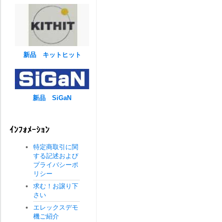
新品 キットヒット
新品 SiGaN
ｲﾝﾌｫﾒｰｼｮﾝ
特定商取引に関
する記述および
プライバシーポ
リシー
求む！お譲り下
さい
エレックスデモ
機ご紹介