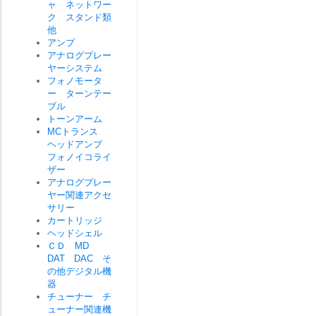
ャ ネットワー
ク スタンド類
他
アンプ
アナログプレー
ヤーシステム
フォノモータ
ー ターンテー
ブル
トーンアーム
MCトランス
ヘッドアンプ
フォノイコライ
ザー
アナログプレー
ヤー関連アクセ
サリー
カートリッジ
ヘッドシェル
ＣＤ MD
DAT DAC そ
の他デジタル機
器
チューナー チ
ューナー関連機