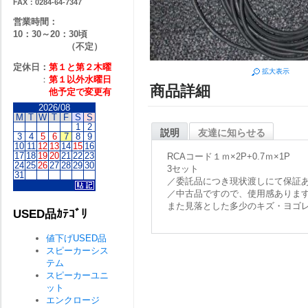
FAX：0284-64-7347
営業時間：
10：30～20：30頃
（不定）
定休日：
第１と第２
木曜
拡大表示
：
第１以外水曜日
商品詳細
他予定で変更有
2026/08
M
T
W
T
F
S
S
1
2
説明
友達に知らせる
3
4
5
6
7
8
9
10
11
12
13
14
15
16
17
18
19
20
21
22
23
RCAコード１ｍ×2P+0.7ｍ×1P
24
25
26
27
28
29
30
3セット
31
／委託品につき現状渡しにて保証
／中古品ですので、使用感ありま
また見落とした多少のキズ・ヨゴ
USED品ｶﾃｺﾞﾘ
値下げUSED品
スピーカーシス
テム
スピーカーユニ
ット
エンクロージ