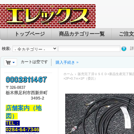
トップページ
商品カテゴリー一覧
ご注文
詳
検索:
カートは空です
購入手続き
ホーム
販売完了済ＵＳＥＤ+新品生産完了製
×2P+0.7ｍ×1P（委託）
〒
326-0837
栃木県足利市西新井町
3495-2
店舗案内（地
図）
TEL：
0284-64-7346