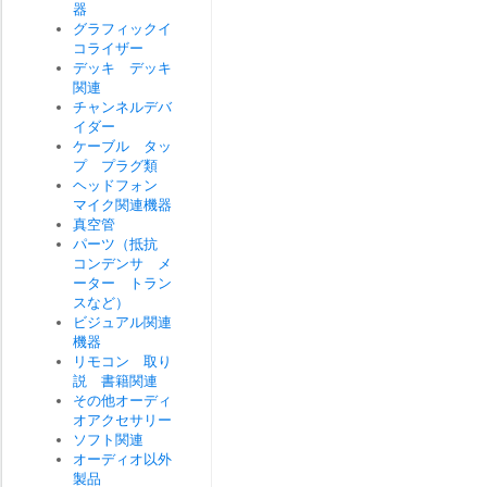
器
グラフィックイ
コライザー
デッキ デッキ
関連
チャンネルデバ
イダー
ケーブル タッ
プ プラグ類
ヘッドフォン
マイク関連機器
真空管
パーツ（抵抗
コンデンサ メ
ーター トラン
スなど）
ビジュアル関連
機器
リモコン 取り
説 書籍関連
その他オーディ
オアクセサリー
ソフト関連
オーディオ以外
製品