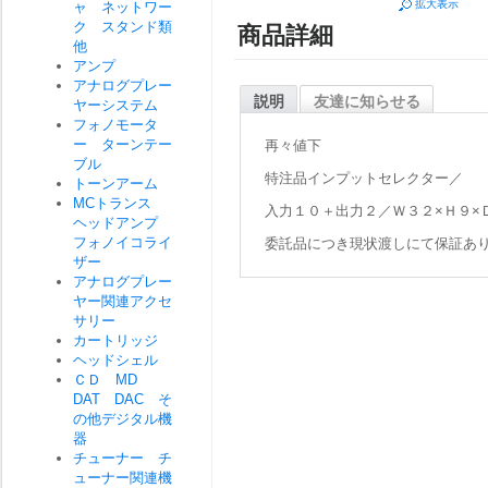
拡大表示
ャ ネットワー
ク スタンド類
商品詳細
他
アンプ
アナログプレー
説明
友達に知らせる
ヤーシステム
フォノモータ
ー ターンテー
再々値下
ブル
特注品インプットセレクター／
トーンアーム
MCトランス
入力１０＋出力２／Ｗ３２×Ｈ９×
ヘッドアンプ
フォノイコライ
委託品につき現状渡しにて保証あ
ザー
アナログプレー
ヤー関連アクセ
サリー
カートリッジ
ヘッドシェル
ＣＤ MD
DAT DAC そ
の他デジタル機
器
チューナー チ
ューナー関連機