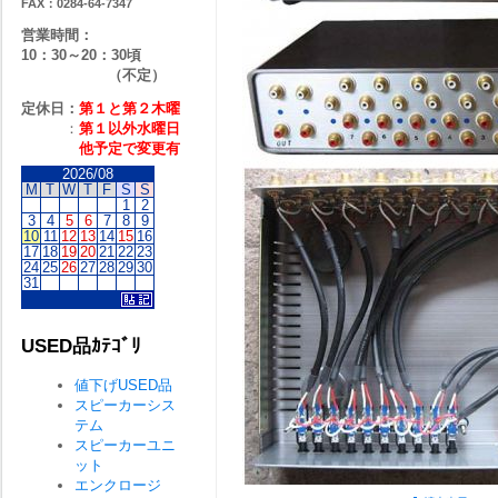
FAX：0284-64-7347
営業時間：
10：30～20：30頃
（不定）
定休日：
第１と第２
木曜
：
第１以外水曜日
他予定で変更有
2026/08
M
T
W
T
F
S
S
1
2
3
4
5
6
7
8
9
10
11
12
13
14
15
16
17
18
19
20
21
22
23
24
25
26
27
28
29
30
31
USED品ｶﾃｺﾞﾘ
値下げUSED品
スピーカーシス
テム
スピーカーユニ
ット
エンクロージ