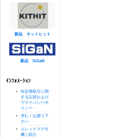
新品 キットヒット
新品 SiGaN
ｲﾝﾌｫﾒｰｼｮﾝ
特定商取引に関
する記述および
プライバシーポ
リシー
求む！お譲り下
さい
エレックスデモ
機ご紹介