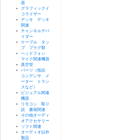
器
グラフィックイ
コライザー
デッキ デッキ
関連
チャンネルデバ
イダー
ケーブル タッ
プ プラグ類
ヘッドフォン
マイク関連機器
真空管
パーツ（抵抗
コンデンサ メ
ーター トラン
スなど）
ビジュアル関連
機器
リモコン 取り
説 書籍関連
その他オーディ
オアクセサリー
ソフト関連
オーディオ以外
製品