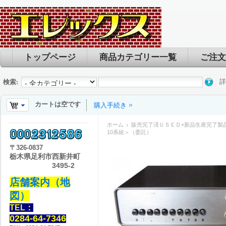
トップページ
商品カテゴリー一覧
ご注文
詳
検索:
カートは空です
購入手続き
ホーム
販売完了済ＵＳＥＤ+新品生産完了製
10系統＞（委託）
〒
326-0837
栃木県足利市西新井町
3495-2
店舗案内（地
図）
TEL：
0284-64-7346