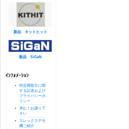
新品 キットヒット
新品 SiGaN
ｲﾝﾌｫﾒｰｼｮﾝ
特定商取引に関
する記述および
プライバシーポ
リシー
求む！お譲り下
さい
エレックスデモ
機ご紹介