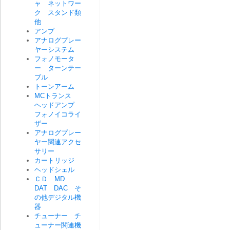
ャ ネットワー
ク スタンド類
他
アンプ
アナログプレー
ヤーシステム
フォノモータ
ー ターンテー
ブル
トーンアーム
MCトランス
ヘッドアンプ
フォノイコライ
ザー
アナログプレー
ヤー関連アクセ
サリー
カートリッジ
ヘッドシェル
ＣＤ MD
DAT DAC そ
の他デジタル機
器
チューナー チ
ューナー関連機