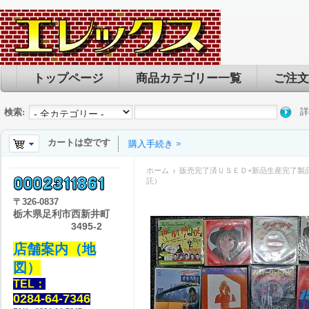
トップページ
商品カテゴリー一覧
ご注文
詳
検索:
カートは空です
購入手続き
ホーム
販売完了済ＵＳＥＤ+新品生産完了製
託）
〒
326-0837
栃木県足利市西新井町
3495-2
店舗案内（地
図）
TEL：
0284-64-7346