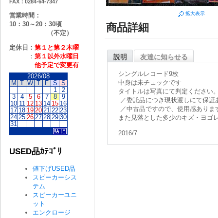
FAX：0284-64-7347
拡大表示
営業時間：
10：30～20：30頃
商品詳細
（不定）
定休日：
第１と第２
木曜
：
第１以外水曜日
説明
友達に知らせる
他予定で変更有
シングルレコード9枚
2026/08
中身は未チェックです
M
T
W
T
F
S
S
1
2
タイトルは写真にて判定ください
3
4
5
6
7
8
9
／委託品につき現状渡しにて保証
10
11
12
13
14
15
16
／中古品ですので、使用感ありま
17
18
19
20
21
22
23
24
25
26
27
28
29
30
また見落とした多少のキズ・ヨゴ
31
2016/7
USED品ｶﾃｺﾞﾘ
値下げUSED品
スピーカーシス
テム
スピーカーユニ
ット
エンクロージ