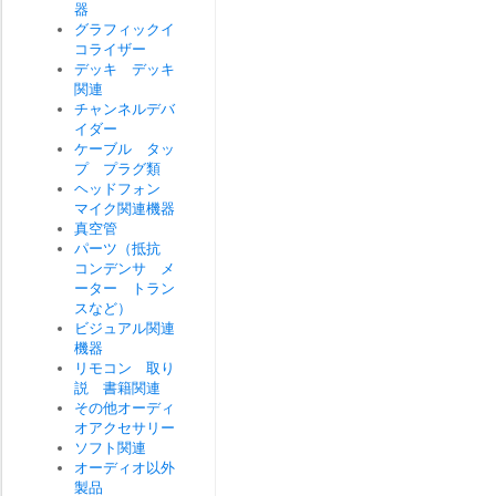
器
グラフィックイ
コライザー
デッキ デッキ
関連
チャンネルデバ
イダー
ケーブル タッ
プ プラグ類
ヘッドフォン
マイク関連機器
真空管
パーツ（抵抗
コンデンサ メ
ーター トラン
スなど）
ビジュアル関連
機器
リモコン 取り
説 書籍関連
その他オーディ
オアクセサリー
ソフト関連
オーディオ以外
製品