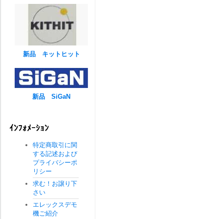
新品 キットヒット
新品 SiGaN
ｲﾝﾌｫﾒｰｼｮﾝ
特定商取引に関
する記述および
プライバシーポ
リシー
求む！お譲り下
さい
エレックスデモ
機ご紹介