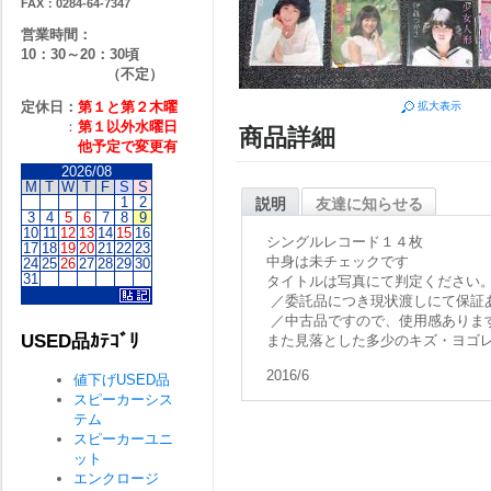
FAX：0284-64-7347
営業時間：
10：30～20：30頃
（不定）
定休日：
第１と第２
木曜
拡大表示
：
第１以外水曜日
商品詳細
他予定で変更有
2026/08
M
T
W
T
F
S
S
1
2
説明
友達に知らせる
3
4
5
6
7
8
9
10
11
12
13
14
15
16
シングルレコード１４枚
17
18
19
20
21
22
23
中身は未チェックです
24
25
26
27
28
29
30
31
タイトルは写真にて判定ください
／委託品につき現状渡しにて保証
／中古品ですので、使用感ありま
USED品ｶﾃｺﾞﾘ
また見落とした多少のキズ・ヨゴ
2016/6
値下げUSED品
スピーカーシス
テム
スピーカーユニ
ット
エンクロージ