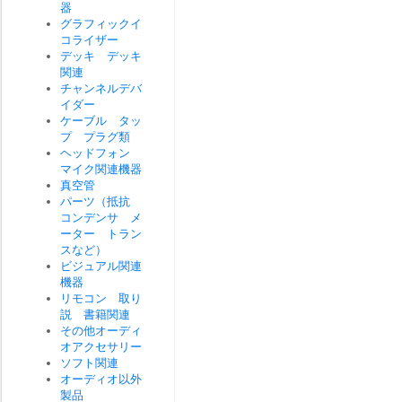
器
グラフィックイ
コライザー
デッキ デッキ
関連
チャンネルデバ
イダー
ケーブル タッ
プ プラグ類
ヘッドフォン
マイク関連機器
真空管
パーツ（抵抗
コンデンサ メ
ーター トラン
スなど）
ビジュアル関連
機器
リモコン 取り
説 書籍関連
その他オーディ
オアクセサリー
ソフト関連
オーディオ以外
製品