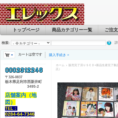
トップページ
商品カテゴリー一覧
ご注文
詳
検索:
カートは空です
購入手続き
ホーム
販売完了済ＵＳＥＤ+新品生産完了製
託）
〒
326-0837
栃木県足利市西新井町
3495-2
店舗案内（地
図）
TEL：
0284-64-7346