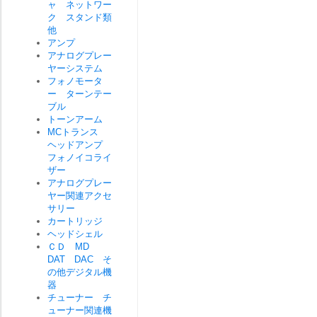
ャ ネットワー
ク スタンド類
他
アンプ
アナログプレー
ヤーシステム
フォノモータ
ー ターンテー
ブル
トーンアーム
MCトランス
ヘッドアンプ
フォノイコライ
ザー
アナログプレー
ヤー関連アクセ
サリー
カートリッジ
ヘッドシェル
ＣＤ MD
DAT DAC そ
の他デジタル機
器
チューナー チ
ューナー関連機