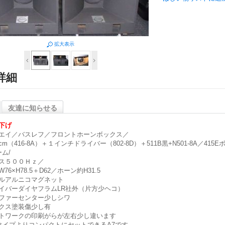
拡大表示
詳細
友達に知らせる
下げ
エイ／バスレフ／フロントホーンボックス／
m（416-8A）＋１インチドライバー（802-8D）＋511B黒+N501-8A／415
ーム/
ス５００Ｈｚ／
76×H78.5＋D62／ホーン約H31.5
ルアルニコマグネット
イバーダイヤフラムLR社外（片方少ヘコ）
ファーセンター少しシワ
クス塗装傷少し有
トワークの印刷がらが左右少し違います
8タイプよりコンパクトにセットできるA7です。