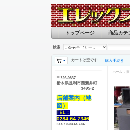
トップページ
商品カテ
検索:
カートは空です
購入手続き
ホーム
販
〒
326-0837
栃木県足利市西新井町
3495-2
店舗案内（地
図）
TEL：
0284-64-7346
FAX：0284-64-7347