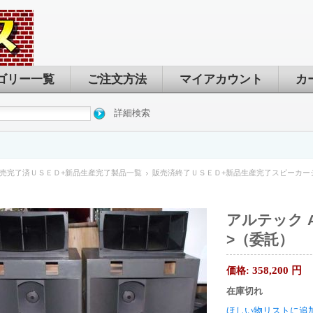
ゴリー一覧
ご注文方法
マイアカウント
カ
詳細検索
売完了済ＵＳＥＤ+新品生産完了製品一覧
販売済終了ＵＳＥＤ+新品生産完了スピーカー
アルテック A
>（委託）
358,200
円
価格:
在庫切れ
ほしい物リストに追