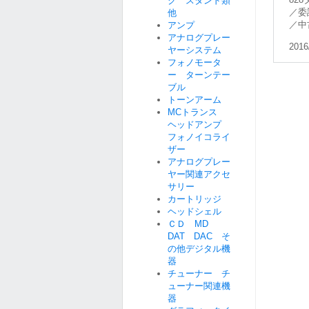
ク スタンド類
／委
他
／中
アンプ
アナログプレー
2016
ヤーシステム
フォノモータ
ー ターンテー
ブル
トーンアーム
MCトランス
ヘッドアンプ
フォノイコライ
ザー
アナログプレー
ヤー関連アクセ
サリー
カートリッジ
ヘッドシェル
ＣＤ MD
DAT DAC そ
の他デジタル機
器
チューナー チ
ューナー関連機
器