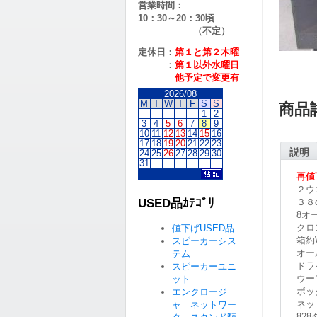
営業時間：
10：30～20：30頃
（不定）
定休日：
第１と第２
木曜
：
第１以外水曜日
他予定で変更有
2026/08
M
T
W
T
F
S
S
商品
1
2
3
4
5
6
7
8
9
10
11
12
13
14
15
16
17
18
19
20
21
22
23
説明
24
25
26
27
28
29
30
31
再値
２ウ
USED品ｶﾃｺﾞﾘ
３８c
8オ
クロ
値下げUSED品
箱約W
スピーカーシス
オー
テム
ドラ
スピーカーユニ
ウー
ット
ボッ
エンクロージ
ネッ
ャ ネットワー
82