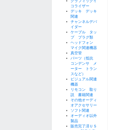
グラフィックイ
コライザー
デッキ デッキ
関連
チャンネルデバ
イダー
ケーブル タッ
プ プラグ類
ヘッドフォン
マイク関連機器
真空管
パーツ（抵抗
コンデンサ メ
ーター トラン
スなど）
ビジュアル関連
機器
リモコン 取り
説 書籍関連
その他オーディ
オアクセサリー
ソフト関連
オーディオ以外
製品
販売完了済ＵＳ