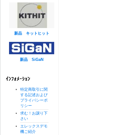
新品 キットヒット
新品 SiGaN
ｲﾝﾌｫﾒｰｼｮﾝ
特定商取引に関
する記述および
プライバシーポ
リシー
求む！お譲り下
さい
エレックスデモ
機ご紹介