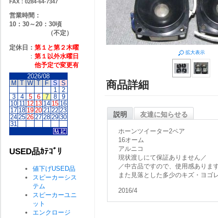
FAX：0284-64-7347
営業時間：
10：30～20：30頃
（不定）
定休日：
第１と第２
木曜
拡大表示
：
第１以外水曜日
他予定で変更有
2026/08
商品詳細
M
T
W
T
F
S
S
1
2
3
4
5
6
7
8
9
10
11
12
13
14
15
16
17
18
19
20
21
22
23
説明
友達に知らせる
24
25
26
27
28
29
30
31
ホーンツイーター2ペア
16オーム
アルニコ
USED品ｶﾃｺﾞﾘ
現状渡しにて保証ありません／
／中古品ですので、使用感ありま
値下げUSED品
また見落とした多少のキズ・ヨゴ
スピーカーシス
テム
2016/4
スピーカーユニ
ット
エンクロージ