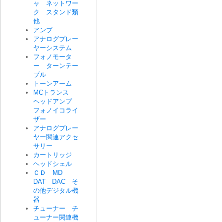
ャ ネットワー
ク スタンド類
他
アンプ
アナログプレー
ヤーシステム
フォノモータ
ー ターンテー
ブル
トーンアーム
MCトランス
ヘッドアンプ
フォノイコライ
ザー
アナログプレー
ヤー関連アクセ
サリー
カートリッジ
ヘッドシェル
ＣＤ MD
DAT DAC そ
の他デジタル機
器
チューナー チ
ューナー関連機