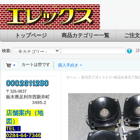
トップページ
商品カテゴリー一覧
ご注文
詳
検索:
カートは空です
購入手続き
ホーム
販売完了済ＵＳＥＤ+新品生産完了製
〒
326-0837
栃木県足利市西新井町
3495-2
店舗案内（地
図）
TEL：
0284-64-7346