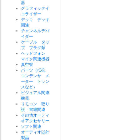
器
グラフィックイ
コライザー
デッキ デッキ
関連
チャンネルデバ
イダー
ケーブル タッ
プ プラグ類
ヘッドフォン
マイク関連機器
真空管
パーツ（抵抗
コンデンサ メ
ーター トラン
スなど）
ビジュアル関連
機器
リモコン 取り
説 書籍関連
その他オーディ
オアクセサリー
ソフト関連
オーディオ以外
製品