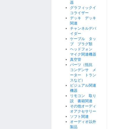
器
グラフィックイ
コライザー
デッキ デッキ
関連
チャンネルデバ
イダー
ケーブル タッ
プ プラグ類
ヘッドフォン
マイク関連機器
真空管
パーツ（抵抗
コンデンサ メ
ーター トラン
スなど）
ビジュアル関連
機器
リモコン 取り
説 書籍関連
その他オーディ
オアクセサリー
ソフト関連
オーディオ以外
製品