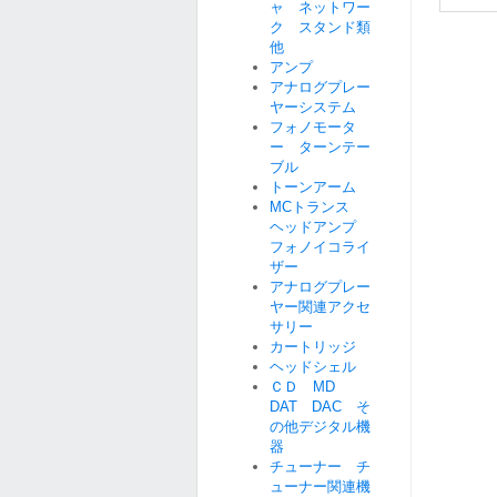
ャ ネットワー
ク スタンド類
他
アンプ
アナログプレー
ヤーシステム
フォノモータ
ー ターンテー
ブル
トーンアーム
MCトランス
ヘッドアンプ
フォノイコライ
ザー
アナログプレー
ヤー関連アクセ
サリー
カートリッジ
ヘッドシェル
ＣＤ MD
DAT DAC そ
の他デジタル機
器
チューナー チ
ューナー関連機