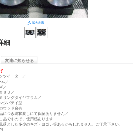
拡大表示
詳細
友達に知らせる
げ
ンツイーター／
ーム／
Ｗ／
０ｄＢ／
ミリングダイヤフラム／
ンジバテイ型
のウッド台有
品につき現状渡しにて保証ありません／
古品ですので、使用感あります、
見落とした多少のキズ・ヨゴレ等あるかもしれません。ご了承下さい。
/4