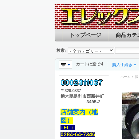
トップページ
商品カテ
検索:
カートは空です
購入手続き
ホーム
販
〒
326-0837
栃木県足利市西新井町
3495-2
店舗案内（地
図）
TEL：
0284-64-7346