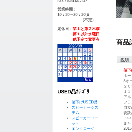
FAX：0284-64-7347
営業時間：
10：30～20：30頃
（不定）
定休日：
第１と第２
木曜
：
第１以外水曜日
他予定で変更有
商品
2026/08
M
T
W
T
F
S
S
1
2
3
4
5
6
7
8
9
説明
10
11
12
13
14
15
16
17
18
19
20
21
22
23
値下
24
25
26
27
28
29
30
31
ホー
8オ
２０
USED品ｶﾃｺﾞﾘ
１１
アル
値下げUSED品
フラ
スピーカーシス
自立
テム
委託
スピーカーユニ
／中
ット
また
2016
エンクロージ