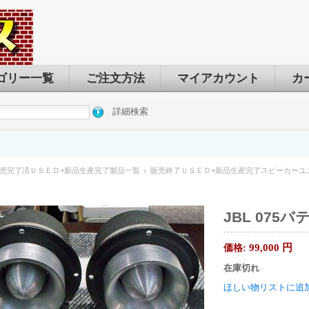
ゴリー一覧
ご注文方法
マイアカウント
カ
詳細検索
売完了済ＵＳＥＤ+新品生産完了製品一覧
販売終了ＵＳＥＤ+新品生産完了スピーカーユ
JBL 075
99,000
円
価格:
在庫切れ
ほしい物リストに追