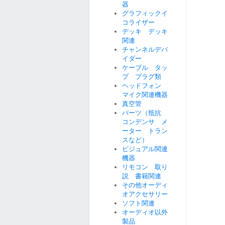
器
グラフィックイ
コライザー
デッキ デッキ
関連
チャンネルデバ
イダー
ケーブル タッ
プ プラグ類
ヘッドフォン
マイク関連機器
真空管
パーツ（抵抗
コンデンサ メ
ーター トラン
スなど）
ビジュアル関連
機器
リモコン 取り
説 書籍関連
その他オーディ
オアクセサリー
ソフト関連
オーディオ以外
製品