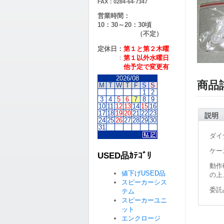
FAX：0284-64-7347
営業時間：
10：30～20：30頃
（不定）
定休日：
第１と第２
木曜
：
第１以外水曜日
他予定で変更有
2026/08
商品
M
T
W
T
F
S
S
1
2
3
4
5
6
7
8
9
10
11
12
13
14
15
16
17
18
19
20
21
22
23
説明
24
25
26
27
28
29
30
31
ダイ
ケー
USED品ｶﾃｺﾞﾘ
動作
値下げUSED品
の上
スピーカーシス
委託
テム
スピーカーユニ
ット
エンクロージ