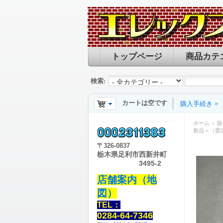
トップページ
商品カテ
検索:
カートは空です
購入手続き
ホーム
販
新品＞（委
〒
326-0837
栃木県足利市西新井町
3495-2
店舗案内（地
図）
TEL：
0284-64-7346