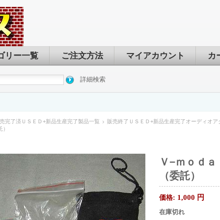
ゴリー一覧
ご注文方法
マイアカウント
カ
詳細検索
売完了済ＵＳＥＤ+新品生産完了製品一覧
販売終了ＵＳＥＤ+新品生産完了オーディオア
託）
Ｖ−ｍｏｄａ 
（委託）
1,000
円
価格:
在庫切れ