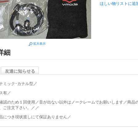
ほしい物リストに追
拡大表示
詳細
友達に知らせる
ナミック･カナル型／
ス有／
確認のため１回使用／音が出ない以外はノークレームでお願いします／商品
、ご注文下さい。／／
品につき現状渡しにて保証ありません／