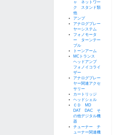
ャ ネットワー
ク スタンド類
他
アンプ
アナログプレー
ヤーシステム
フォノモータ
ー ターンテー
ブル
トーンアーム
MCトランス
ヘッドアンプ
フォノイコライ
ザー
アナログプレー
ヤー関連アクセ
サリー
カートリッジ
ヘッドシェル
ＣＤ MD
DAT DAC そ
の他デジタル機
器
チューナー チ
ューナー関連機