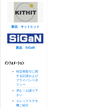
新品 キットヒット
新品 SiGaN
ｲﾝﾌｫﾒｰｼｮﾝ
特定商取引に関
する記述および
プライバシーポ
リシー
求む！お譲り下
さい
エレックスデモ
機ご紹介