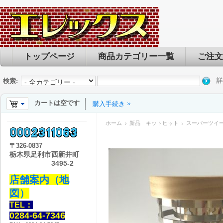
トップページ
商品カテゴリー一覧
ご注文
詳
検索:
カートは空です
購入手続き
ホーム
新品 キットヒット
スーパーツイータ
〒
326-0837
栃木県足利市西新井町
3495-2
店舗案内（地
図）
TEL：
0284-64-7346