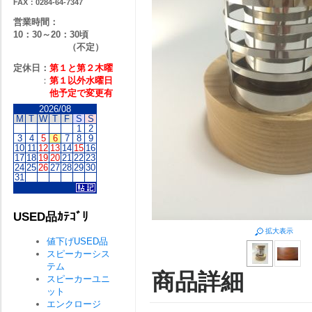
FAX：0284-64-7347
営業時間：
10：30～20：30頃
（不定）
定休日：
第１と第２
木曜
：
第１以外水曜日
他予定で変更有
2026/08
M
T
W
T
F
S
S
1
2
3
4
5
6
7
8
9
10
11
12
13
14
15
16
17
18
19
20
21
22
23
24
25
26
27
28
29
30
31
USED品ｶﾃｺﾞﾘ
拡大表示
値下げUSED品
スピーカーシス
テム
商品詳細
スピーカーユニ
ット
エンクロージ