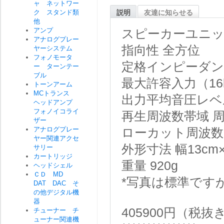
ャ ネットワー
ク スタンド類
説明
友達に知らせる
他
アンプ
スピーカーユニッ
アナログプレー
指向性 全方位
ヤーシステム
フォノモータ
定格インピーダンス
ー ターンテー
ブル
最大許容入力（16k
トーンアーム
MCトランス
出力平均音圧レベル 
ヘッドアンプ
フォノイコライ
再生周波数帯域 周波
ザー
アナログプレー
ローカット周波数 
ヤー関連アクセ
外形寸法 幅13cm
サリー
カートリッジ
重量 920g
ヘッドシェル
ＣＤ MD
*写真は標準です
DAT DAC そ
の他デジタル機
器
405900円（税
チューナー チ
ューナー関連機