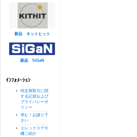
新品 キットヒット
新品 SiGaN
ｲﾝﾌｫﾒｰｼｮﾝ
特定商取引に関
する記述および
プライバシーポ
リシー
求む！お譲り下
さい
エレックスデモ
機ご紹介