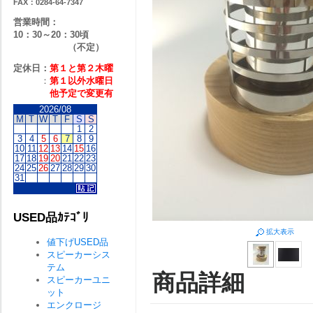
FAX：0284-64-7347
営業時間：
10：30～20：30頃
（不定）
定休日：
第１と第２
木曜
：
第１以外水曜日
他予定で変更有
2026/08
M
T
W
T
F
S
S
1
2
3
4
5
6
7
8
9
10
11
12
13
14
15
16
17
18
19
20
21
22
23
24
25
26
27
28
29
30
31
USED品ｶﾃｺﾞﾘ
拡大表示
値下げUSED品
スピーカーシス
テム
商品詳細
スピーカーユニ
ット
エンクロージ