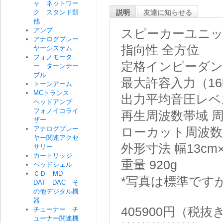
ャ ネットワー
ク スタンド類
説明
友達に知らせる
他
アンプ
スピーカーユニッ
アナログプレー
指向性 全方位
ヤーシステム
フォノモータ
定格インピーダンス
ー ターンテー
ブル
最大許容入力（16k
トーンアーム
MCトランス
出力平均音圧レベル 
ヘッドアンプ
フォノイコライ
再生周波数帯域 周波
ザー
アナログプレー
ローカット周波数 
ヤー関連アクセ
外形寸法 幅13cm
サリー
カートリッジ
重量 920g
ヘッドシェル
ＣＤ MD
*写真は標準です
DAT DAC そ
の他デジタル機
器
405900円（税
チューナー チ
ューナー関連機