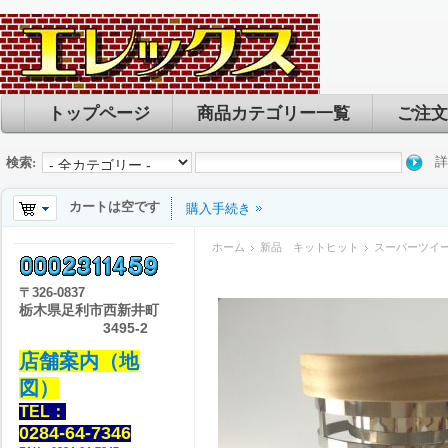
トップページ
商品カテゴリー一覧
ご注文
詳
検索:
カートは空です
購入手続き
ホーム
新品 キットヒット
スーパーツイータ
〒
326-0837
栃木県足利市西新井町
3495-2
店舗案内（地
図）
TEL：
0284-64-7346