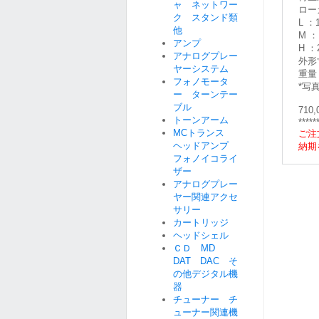
ャ ネットワー
ロー
ク スタンド類
L ：
他
M ：
アンプ
H ：
アナログプレー
外形寸
ヤーシステム
重量 
フォノモータ
*写
ー ターンテー
ブル
71
トーンアーム
*****
MCトランス
ご注
ヘッドアンプ
納期
フォノイコライ
ザー
アナログプレー
ヤー関連アクセ
サリー
カートリッジ
ヘッドシェル
ＣＤ MD
DAT DAC そ
の他デジタル機
器
チューナー チ
ューナー関連機