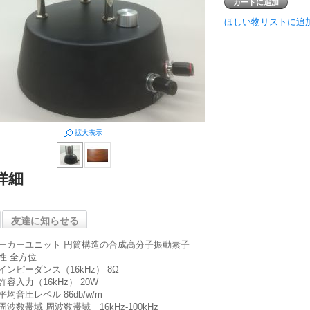
ほしい物リストに追
拡大表示
詳細
友達に知らせる
ーカーユニット 円筒構造の合成高分子振動素子
性 全方位
インピーダンス（16kHz） 8Ω
許容入力（16kHz） 20W
平均音圧レベル 86db/w/m
周波数帯域 周波数帯域 16kHz-100kHz