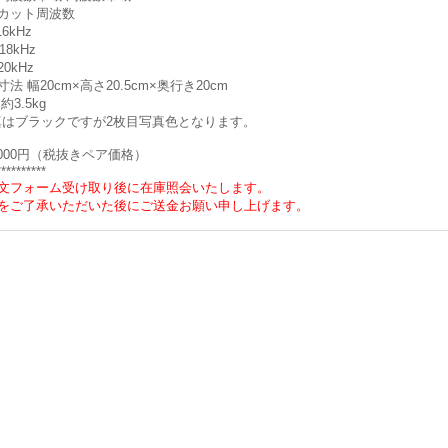
カット周波数
16kHz
18kHz
20kHz
法 幅20cm×高さ20.5cm×奥行き20cm
約3.5kg
真はブラックですが2枚目写真色となります。
0,000円（税抜きペア価格）
**********
文フォーム受け取り後に在庫照会いたします。
をご了承いただいた後にご送金お願い申し上げます。