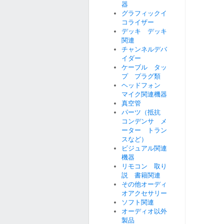
器
グラフィックイ
コライザー
デッキ デッキ
関連
チャンネルデバ
イダー
ケーブル タッ
プ プラグ類
ヘッドフォン
マイク関連機器
真空管
パーツ（抵抗
コンデンサ メ
ーター トラン
スなど）
ビジュアル関連
機器
リモコン 取り
説 書籍関連
その他オーディ
オアクセサリー
ソフト関連
オーディオ以外
製品