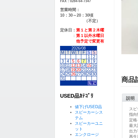
FAX：0284-64-7347
営業時間：
10：30～20：30頃
（不定）
定休日：
第１と第２
木曜
：
第１以外水曜日
他予定で変更有
2026/08
M
T
W
T
F
S
S
1
2
3
4
5
6
7
8
9
10
11
12
13
14
15
16
17
18
19
20
21
22
23
24
25
26
27
28
29
30
商品
31
USED品ｶﾃｺﾞﾘ
説明
値下げUSED品
スピ
スピーカーシス
指向
テム
定格
スピーカーユニ
最大
ット
出力
エンクロージ
再生