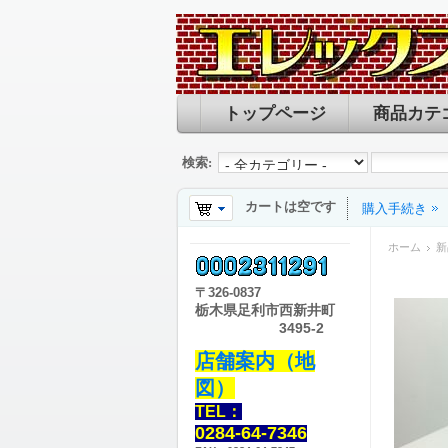
トップページ
商品カテ
検索:
カートは空です
購入手続き
ホーム
新
〒
326-0837
栃木県足利市西新井町
3495-2
店舗案内（地
図）
TEL：
0284-64-7346