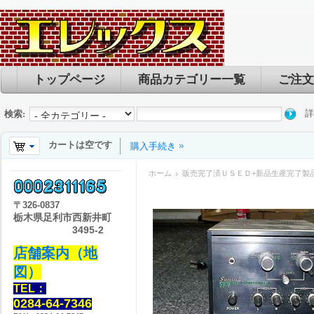
トップページ
商品カテゴリー一覧
ご注文
詳
検索:
カートは空です
購入手続き
ホーム
販売完了済ＵＳＥＤ+新品生産完了製
〒
326-0837
栃木県足利市西新井町
3495-2
店舗案内（地
図）
TEL：
0284-64-7346