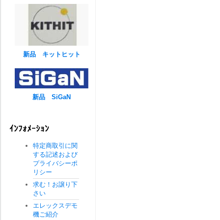
新品 キットヒット
新品 SiGaN
ｲﾝﾌｫﾒｰｼｮﾝ
特定商取引に関
する記述および
プライバシーポ
リシー
求む！お譲り下
さい
エレックスデモ
機ご紹介