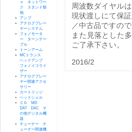
ャ ネットワー
周波数ダイヤルは
ク スタンド類
他
現状渡しにて保証
アンプ
アナログプレー
／中古品ですので
ヤーシステム
また見落とした
フォノモータ
ー ターンテー
ご了承下さい。
ブル
トーンアーム
MCトランス
ヘッドアンプ
2016/2
フォノイコライ
ザー
アナログプレー
ヤー関連アクセ
サリー
カートリッジ
ヘッドシェル
ＣＤ MD
DAT DAC そ
の他デジタル機
器
チューナー チ
ューナー関連機