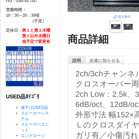
FAX：0284-64-7347
営業時間：
10：30～20：30頃
拡大表示
（不定）
定休日：
第１と第２
木曜
：
第１以外水曜日
商品詳細
他予定で変更有
2026/08
M
T
W
T
F
S
S
1
2
説明
友達に知らせる
3
4
5
6
7
8
9
10
11
12
13
14
15
16
17
18
19
20
21
22
23
2ch/3chチャ
24
25
26
27
28
29
30
31
クロスオーバー周波数 
2ch Low：2.5k、
USED品ｶﾃｺﾞﾘ
6dB/oct、12dB
値下げUSED品
外形寸法 幅152×高
スピーカーシス
テム
Ｌのクロスダイ
スピーカーユニ
ット
ガリ有／小傷汚れ
エンクロージ