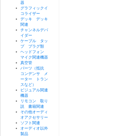
器
グラフィックイ
コライザー
デッキ デッキ
関連
チャンネルデバ
イダー
ケーブル タッ
プ プラグ類
ヘッドフォン
マイク関連機器
真空管
パーツ（抵抗
コンデンサ メ
ーター トラン
スなど）
ビジュアル関連
機器
リモコン 取り
説 書籍関連
その他オーディ
オアクセサリー
ソフト関連
オーディオ以外
製品