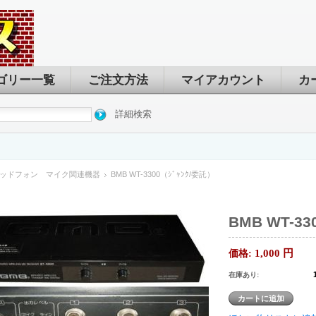
ゴリー一覧
ご注文方法
マイアカウント
カ
詳細検索
ッドフォン マイク関連機器
BMB WT-3300（ｼﾞｬﾝｸ/委託）
BMB WT-33
1,000
円
価格:
在庫あり: