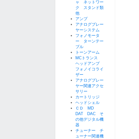
ャ ネットワー
ク スタンド類
他
アンプ
アナログプレー
ヤーシステム
フォノモータ
ー ターンテー
ブル
トーンアーム
MCトランス
ヘッドアンプ
フォノイコライ
ザー
アナログプレー
ヤー関連アクセ
サリー
カートリッジ
ヘッドシェル
ＣＤ MD
DAT DAC そ
の他デジタル機
器
チューナー チ
ューナー関連機