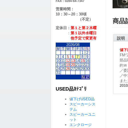
FAX：0284-64-7347
営業時間：
10：30～20：30頃
（不定）
商品
定休日：
第１と第２
木曜
：
第１以外水曜日
他予定で変更有
説明
2026/08
M
T
W
T
F
S
S
値下
1
2
FM
3
4
5
6
7
8
9
部品
10
11
12
13
14
15
16
17
18
19
20
21
22
23
約Ｗ
24
25
26
27
28
29
30
／委
31
／中
また
2010
USED品ｶﾃｺﾞﾘ
値下げUSED品
スピーカーシス
テム
スピーカーユニ
ット
エンクロージ