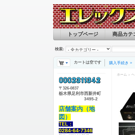
トップページ
商品カテ
検索:
カートは空です
購入手続き
ホーム
ヘ
〒
326-0837
栃木県足利市西新井町
3495-2
店舗案内（地
図）
TEL：
0284-64-7346