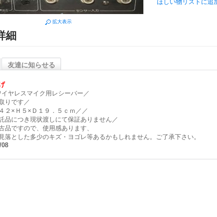
ほしい物リストに追
拡大表示
詳細
友達に知らせる
げ
ワイヤレスマイク用レシーバー／
取りです／
４２×Ｈ５×Ｄ１９．５ｃｍ／／
託品につき現状渡しにて保証ありません／
古品ですので、使用感あります、
見落とした多少のキズ・ヨゴレ等あるかもしれません。ご了承下さい。
/08