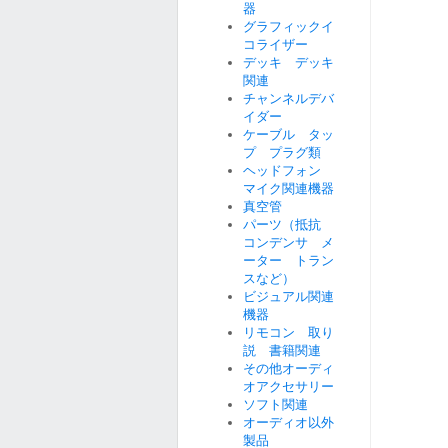
器
グラフィックイ
コライザー
デッキ デッキ
関連
チャンネルデバ
イダー
ケーブル タッ
プ プラグ類
ヘッドフォン
マイク関連機器
真空管
パーツ（抵抗
コンデンサ メ
ーター トラン
スなど）
ビジュアル関連
機器
リモコン 取り
説 書籍関連
その他オーディ
オアクセサリー
ソフト関連
オーディオ以外
製品