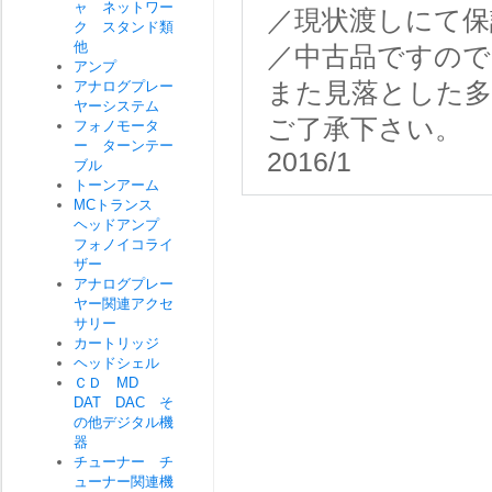
ャ ネットワー
／現状渡しにて保
ク スタンド類
他
／中古品ですので
アンプ
アナログプレー
また見落とした
ヤーシステム
ご了承下さい。
フォノモータ
ー ターンテー
2016/1
ブル
トーンアーム
MCトランス
ヘッドアンプ
フォノイコライ
ザー
アナログプレー
ヤー関連アクセ
サリー
カートリッジ
ヘッドシェル
ＣＤ MD
DAT DAC そ
の他デジタル機
器
チューナー チ
ューナー関連機