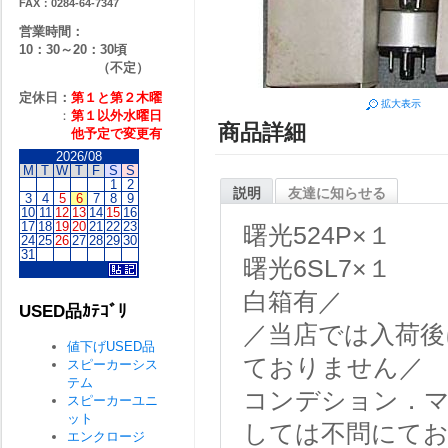
FAX：0284-64-7347
営業時間：
10：30～20：30頃
（不定）
定休日：
第１と第２
木曜
拡大表示
：
第１以外水曜日
商品詳細
他予定で変更有
2026/08
M
T
W
T
F
S
S
1
2
説明
友達に知らせる
3
4
5
6
7
8
9
10
11
12
13
14
15
16
17
18
19
20
21
22
23
曙光524P×１
24
25
26
27
28
29
30
31
曙光6SL7×１
白箱有／
USED品ｶﾃｺﾞﾘ
／当店では入荷後
値下げUSED品
ておりません／
スピーカーシス
テム
コンデション．マ
スピーカーユニ
ット
しては不問にて
エンクロージ