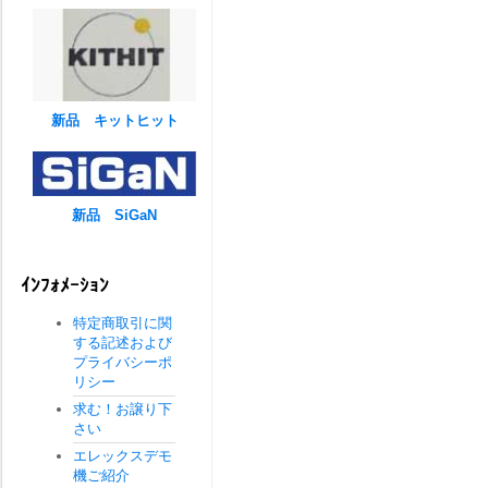
新品 キットヒット
新品 SiGaN
ｲﾝﾌｫﾒｰｼｮﾝ
特定商取引に関
する記述および
プライバシーポ
リシー
求む！お譲り下
さい
エレックスデモ
機ご紹介