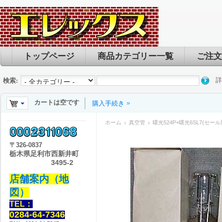
トップページ
商品カテゴリー一覧
ご注文
詳
検索:
カートは空です
購入手続き
ホーム
真空管
曙光524P+曙光6SL7(セー
〒
326-0837
栃木県足利市西新井町
3495-2
店舗案内（地
図）
TEL：
0284-64-7346