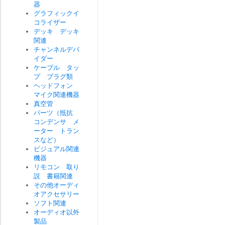
器
グラフィックイ
コライザー
デッキ デッキ
関連
チャンネルデバ
イダー
ケーブル タッ
プ プラグ類
ヘッドフォン
マイク関連機器
真空管
パーツ（抵抗
コンデンサ メ
ーター トラン
スなど）
ビジュアル関連
機器
リモコン 取り
説 書籍関連
その他オーディ
オアクセサリー
ソフト関連
オーディオ以外
製品