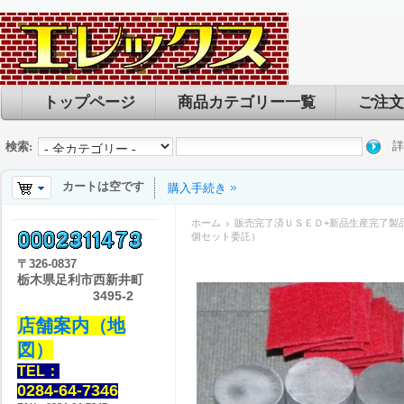
トップページ
商品カテゴリー一覧
ご注文
詳
検索:
カートは空です
購入手続き
ホーム
販売完了済ＵＳＥＤ+新品生産完了製
個セット委託）
〒
326-0837
栃木県足利市西新井町
3495-2
店舗案内（地
図）
TEL：
0284-64-7346