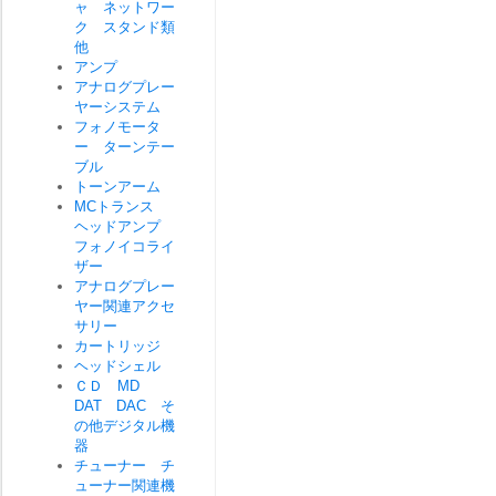
ャ ネットワー
ク スタンド類
他
アンプ
アナログプレー
ヤーシステム
フォノモータ
ー ターンテー
ブル
トーンアーム
MCトランス
ヘッドアンプ
フォノイコライ
ザー
アナログプレー
ヤー関連アクセ
サリー
カートリッジ
ヘッドシェル
ＣＤ MD
DAT DAC そ
の他デジタル機
器
チューナー チ
ューナー関連機