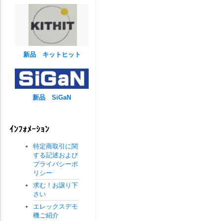
新品 キットヒット
新品 SiGaN
ｲﾝﾌｫﾒｰｼｮﾝ
特定商取引に関
する記述および
プライバシーポ
リシー
求む！お譲り下
さい
エレックスデモ
機ご紹介