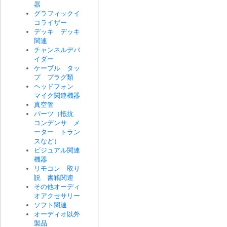
器
グラフィックイ
コライザー
デッキ デッキ
関連
チャンネルデバ
イダー
ケーブル タッ
プ プラグ類
ヘッドフォン
マイク関連機器
真空管
パーツ（抵抗
コンデンサ メ
ーター トラン
スなど）
ビジュアル関連
機器
リモコン 取り
説 書籍関連
その他オーディ
オアクセサリー
ソフト関連
オーディオ以外
製品