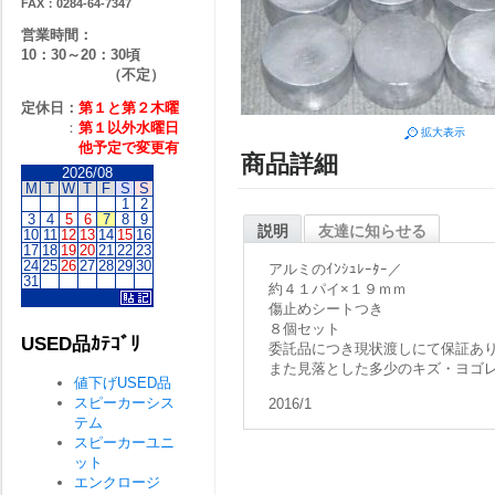
FAX：0284-64-7347
営業時間：
10：30～20：30頃
（不定）
定休日：
第１と第２
木曜
：
第１以外水曜日
拡大表示
他予定で変更有
商品詳細
2026/08
M
T
W
T
F
S
S
1
2
3
4
5
6
7
8
9
説明
友達に知らせる
10
11
12
13
14
15
16
17
18
19
20
21
22
23
24
25
26
27
28
29
30
アルミのｲﾝｼｭﾚｰﾀｰ／
31
約４１パイ×１９ｍｍ
傷止めシートつき
８個セット
USED品ｶﾃｺﾞﾘ
委託品につき現状渡しにて保証あ
また見落とした多少のキズ・ヨゴ
値下げUSED品
スピーカーシス
2016/1
テム
スピーカーユニ
ット
エンクロージ