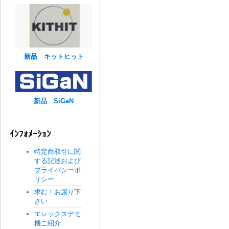
新品 キットヒット
新品 SiGaN
ｲﾝﾌｫﾒｰｼｮﾝ
特定商取引に関
する記述および
プライバシーポ
リシー
求む！お譲り下
さい
エレックスデモ
機ご紹介