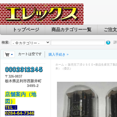
トップページ
商品カテゴリー一覧
ご注文
詳
検索:
カートは空です
購入手続き
ホーム
販売完了済ＵＳＥＤ+新品生産完了製
本）（委託）
〒
326-0837
栃木県足利市西新井町
3495-2
店舗案内（地
図）
TEL：
0284-64-7346