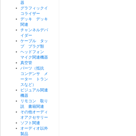
器
グラフィックイ
コライザー
デッキ デッキ
関連
チャンネルデバ
イダー
ケーブル タッ
プ プラグ類
ヘッドフォン
マイク関連機器
真空管
パーツ（抵抗
コンデンサ メ
ーター トラン
スなど）
ビジュアル関連
機器
リモコン 取り
説 書籍関連
その他オーディ
オアクセサリー
ソフト関連
オーディオ以外
製品