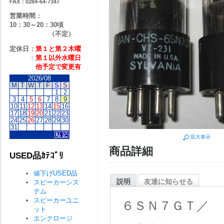
FAX：0284-64-7347
営業時間：
10：30～20：30頃
（不定）
定休日：
第１と第２
木曜
：
第１以外水曜日
他予定で変更有
2026/08
M
T
W
T
F
S
S
1
2
3
4
5
6
7
8
9
10
11
12
13
14
15
16
17
18
19
20
21
22
23
24
25
26
27
28
29
30
31
拡大表示
商品詳細
USED品ｶﾃｺﾞﾘ
値下げUSED品
説明
友達に知らせる
スピーカーシス
テム
スピーカーユニ
６ＳＮ７ＧＴ／
ット
エンクロージ