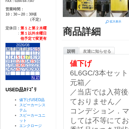
FAX：0284-64-7347
営業時間：
10：30～20：30頃
（不定）
拡大表示
定休日：
第１と第２
木曜
商品詳細
：
第１以外水曜日
他予定で変更有
2026/08
M
T
W
T
F
S
S
説明
友達に知らせる
1
2
3
4
5
6
7
8
9
10
11
12
13
14
15
16
値下げ
17
18
19
20
21
22
23
24
25
26
27
28
29
30
6L6GC/3本セット
31
元箱／
USED品ｶﾃｺﾞﾘ
／当店では入荷後
値下げUSED品
ておりません／
スピーカーシス
コンデション．マ
テム
スピーカーユニ
しては不等にて
ット
エンクロージ