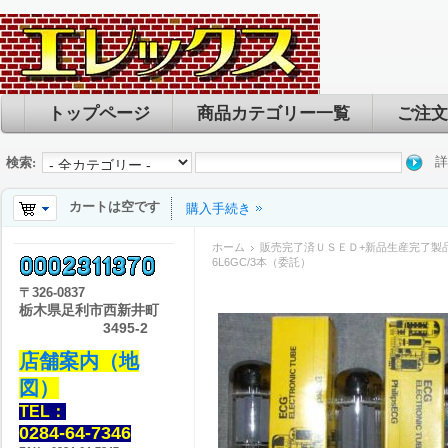
トップページ
商品カテゴリー一覧
ご注文
詳
検索:
カートは空です
購入手続き
ホーム
販売完了済ＵＳＥＤ+新品生産完了製
6L6GC/3本（委託）
〒
326-0837
栃木県足利市西新井町
3495-2
店舗案内（地
図）
TEL：
0284-64-7346