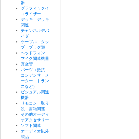
器
グラフィックイ
コライザー
デッキ デッキ
関連
チャンネルデバ
イダー
ケーブル タッ
プ プラグ類
ヘッドフォン
マイク関連機器
真空管
パーツ（抵抗
コンデンサ メ
ーター トラン
スなど）
ビジュアル関連
機器
リモコン 取り
説 書籍関連
その他オーディ
オアクセサリー
ソフト関連
オーディオ以外
製品