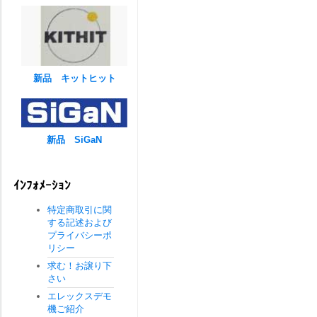
新品 キットヒット
新品 SiGaN
ｲﾝﾌｫﾒｰｼｮﾝ
特定商取引に関
する記述および
プライバシーポ
リシー
求む！お譲り下
さい
エレックスデモ
機ご紹介