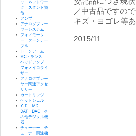
委託品につき現状
ャ ネットワー
ク スタンド類
／中古品ですので
他
アンプ
キズ・ヨゴレ等
アナログプレー
ヤーシステム
フォノモータ
2015/11
ー ターンテー
ブル
トーンアーム
MCトランス
ヘッドアンプ
フォノイコライ
ザー
アナログプレー
ヤー関連アクセ
サリー
カートリッジ
ヘッドシェル
ＣＤ MD
DAT DAC そ
の他デジタル機
器
チューナー チ
ューナー関連機