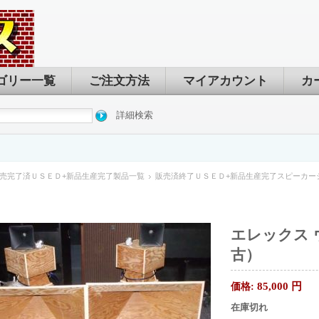
ゴリー一覧
ご注文方法
マイアカウント
カ
詳細検索
売完了済ＵＳＥＤ+新品生産完了製品一覧
販売済終了ＵＳＥＤ+新品生産完了スピーカー
エレックス 
古）
85,000
円
価格:
在庫切れ