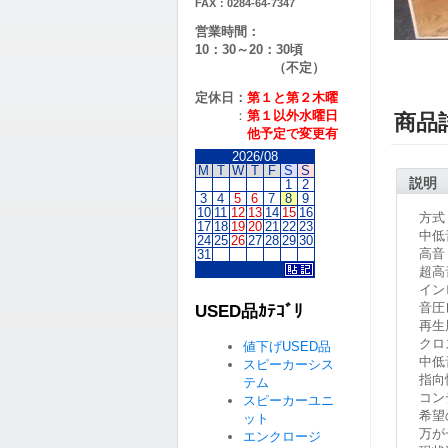
FAX：0284-64-7347
営業時間：
10：30～20：30頃
（不定）
定休日：
第１と第２
木曜
：
第１以外水曜日
商品
他予定で変更有
2026/08
M
T
W
T
F
S
S
説明
1
2
3
4
5
6
7
8
9
10
11
12
13
14
15
16
方式
17
18
19
20
21
22
23
中低
24
25
26
27
28
29
30
高音
31
超高
イン
音圧
USED品ｶﾃｺﾞﾘ
再生
クロ
値下げUSED品
中低
スピーカーシス
指向
テム
コン
スピーカーユニ
希望
ット
万が
エンクロージ