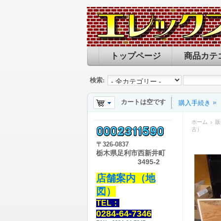
トップページ
商品カテ
検索:
カートは空です
購入手続き
ホーム
販
古）
〒
326-0837
栃木県足利市西新井町
3495-2
店舗案内（地
図）
TEL：
0284-64-7346