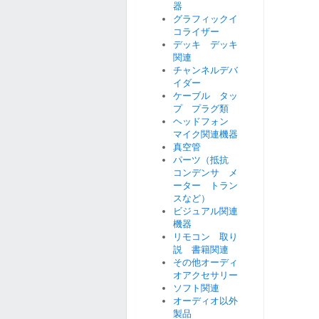
器
グラフィックイ
コライザー
デッキ デッキ
関連
チャンネルデバ
イダー
ケーブル タッ
プ プラグ類
ヘッドフォン
マイク関連機器
真空管
パーツ（抵抗
コンデンサ メ
ーター トラン
スなど）
ビジュアル関連
機器
リモコン 取り
説 書籍関連
その他オーディ
オアクセサリー
ソフト関連
オーディオ以外
製品