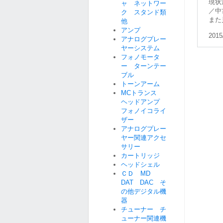
現状
ャ ネットワー
／中
ク スタンド類
また
他
アンプ
2015
アナログプレー
ヤーシステム
フォノモータ
ー ターンテー
ブル
トーンアーム
MCトランス
ヘッドアンプ
フォノイコライ
ザー
アナログプレー
ヤー関連アクセ
サリー
カートリッジ
ヘッドシェル
ＣＤ MD
DAT DAC そ
の他デジタル機
器
チューナー チ
ューナー関連機