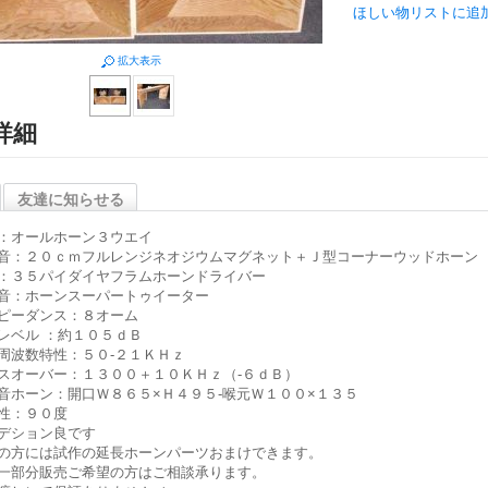
ほしい物リストに追
拡大表示
詳細
友達に知らせる
：オールホーン３ウエイ
音：２０ｃｍフルレンジネオジウムマグネット＋Ｊ型コーナーウッドホーン
：３５パイダイヤフラムホーンドライバー
音：ホーンスーパートゥイーター
ピーダンス：８オーム
レベル ：約１０５ｄＢ
周波数特性：５０-２１ＫＨｚ
スオーバー：１３００＋１０ＫＨｚ（-６ｄＢ）
音ホーン：開口Ｗ８６５×Ｈ４９５-喉元Ｗ１００×１３５
性：９０度
デション良です
の方には試作の延長ホーンパーツおまけできます。
一部分販売ご希望の方はご相談承ります。