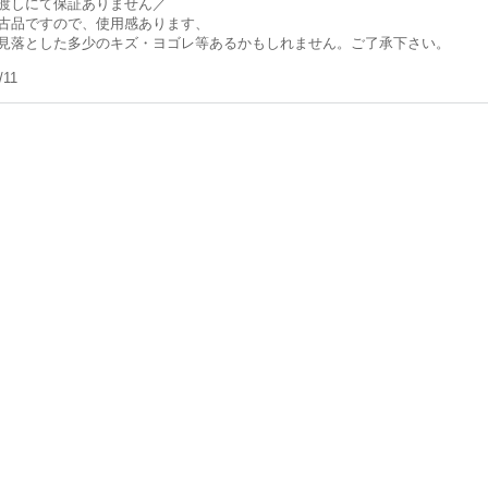
渡しにて保証ありません／
古品ですので、使用感あります、
見落とした多少のキズ・ヨゴレ等あるかもしれません。ご了承下さい。
/11