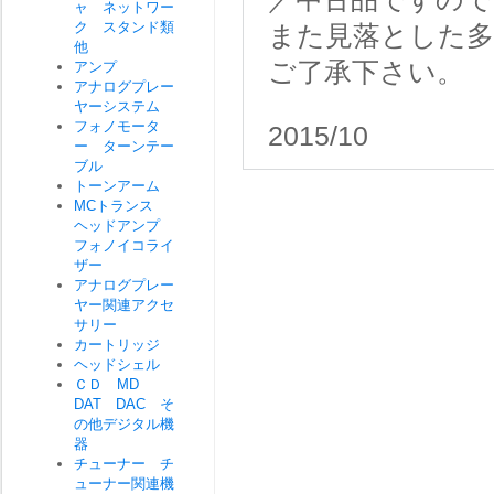
ャ ネットワー
ク スタンド類
また見落とした
他
ご了承下さい。
アンプ
アナログプレー
ヤーシステム
フォノモータ
2015/10
ー ターンテー
ブル
トーンアーム
MCトランス
ヘッドアンプ
フォノイコライ
ザー
アナログプレー
ヤー関連アクセ
サリー
カートリッジ
ヘッドシェル
ＣＤ MD
DAT DAC そ
の他デジタル機
器
チューナー チ
ューナー関連機