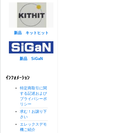
新品 キットヒット
新品 SiGaN
ｲﾝﾌｫﾒｰｼｮﾝ
特定商取引に関
する記述および
プライバシーポ
リシー
求む！お譲り下
さい
エレックスデモ
機ご紹介