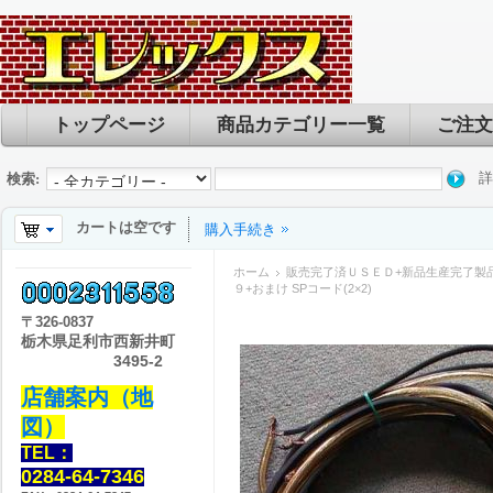
トップページ
商品カテゴリー一覧
ご注文
詳
検索:
カートは空です
購入手続き
ホーム
販売完了済ＵＳＥＤ+新品生産完了製
９+おまけ SPコード(2×2)
〒
326-0837
栃木県足利市西新井町
3495-2
店舗案内（地
図）
TEL：
0284-64-7346