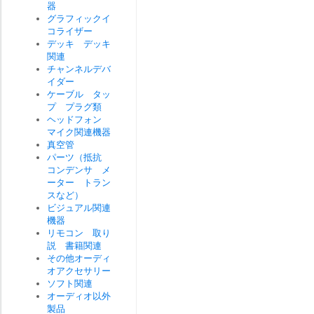
器
グラフィックイ
コライザー
デッキ デッキ
関連
チャンネルデバ
イダー
ケーブル タッ
プ プラグ類
ヘッドフォン
マイク関連機器
真空管
パーツ（抵抗
コンデンサ メ
ーター トラン
スなど）
ビジュアル関連
機器
リモコン 取り
説 書籍関連
その他オーディ
オアクセサリー
ソフト関連
オーディオ以外
製品