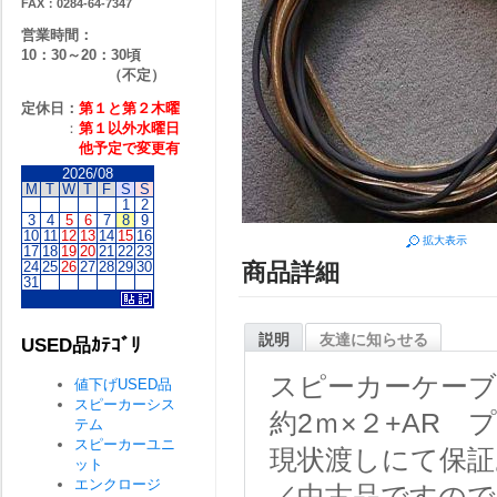
FAX：0284-64-7347
営業時間：
10：30～20：30頃
（不定）
定休日：
第１と第２
木曜
：
第１以外水曜日
他予定で変更有
2026/08
M
T
W
T
F
S
S
1
2
3
4
5
6
7
8
9
10
11
12
13
14
15
16
拡大表示
17
18
19
20
21
22
23
24
25
26
27
28
29
30
商品詳細
31
説明
友達に知らせる
USED品ｶﾃｺﾞﾘ
スピーカーケー
値下げUSED品
スピーカーシス
約2ｍ×２+AR 
テム
スピーカーユニ
現状渡しにて保証
ット
エンクロージ
／中古品ですので