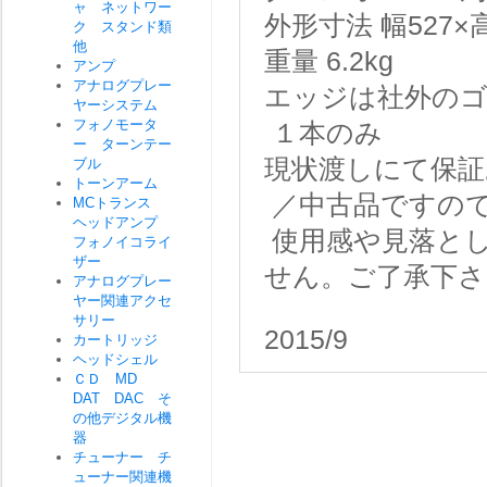
ャ ネットワー
外形寸法 幅527×
ク スタンド類
他
重量 6.2kg
アンプ
アナログプレー
エッジは社外のゴ
ヤーシステム
フォノモータ
１本のみ
ー ターンテー
現状渡しにて保証
ブル
トーンアーム
／中古品ですの
MCトランス
ヘッドアンプ
使用感や見落と
フォノイコライ
ザー
せん。ご了承下さ
アナログプレー
ヤー関連アクセ
サリー
2015/9
カートリッジ
ヘッドシェル
ＣＤ MD
DAT DAC そ
の他デジタル機
器
チューナー チ
ューナー関連機