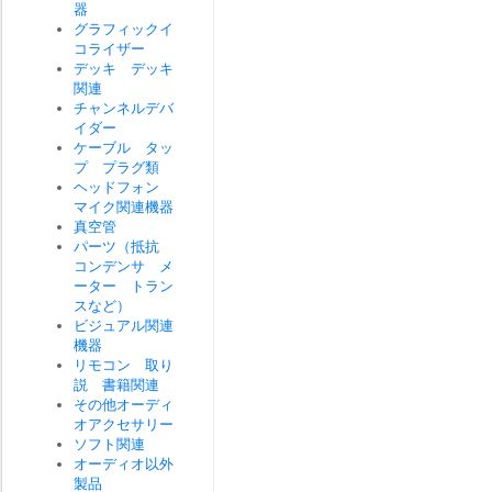
器
グラフィックイ
コライザー
デッキ デッキ
関連
チャンネルデバ
イダー
ケーブル タッ
プ プラグ類
ヘッドフォン
マイク関連機器
真空管
パーツ（抵抗
コンデンサ メ
ーター トラン
スなど）
ビジュアル関連
機器
リモコン 取り
説 書籍関連
その他オーディ
オアクセサリー
ソフト関連
オーディオ以外
製品