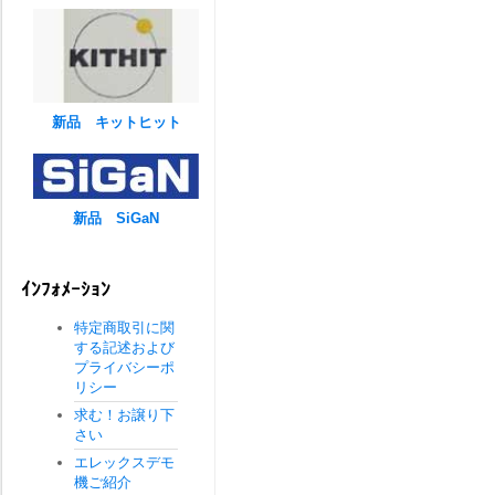
新品 キットヒット
新品 SiGaN
ｲﾝﾌｫﾒｰｼｮﾝ
特定商取引に関
する記述および
プライバシーポ
リシー
求む！お譲り下
さい
エレックスデモ
機ご紹介