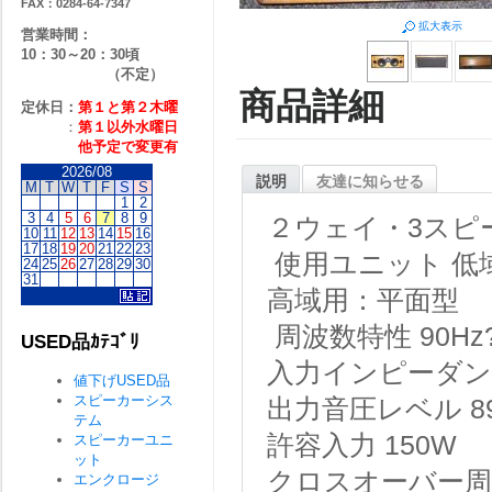
FAX：0284-64-7347
拡大表示
営業時間：
10：30～20：30頃
（不定）
商品詳細
定休日：
第１と第２
木曜
：
第１以外水曜日
他予定で変更有
2026/08
説明
友達に知らせる
M
T
W
T
F
S
S
1
2
3
4
5
6
7
8
9
２ウェイ・3スピ
10
11
12
13
14
15
16
17
18
19
20
21
22
23
使用ユニット 低域
24
25
26
27
28
29
30
31
高域用：平面型
周波数特性 90Hz?
USED品ｶﾃｺﾞﾘ
入力インピーダン
値下げUSED品
スピーカーシス
出力音圧レベル 89d
テム
許容入力 150W
スピーカーユニ
ット
クロスオーバー周波
エンクロージ