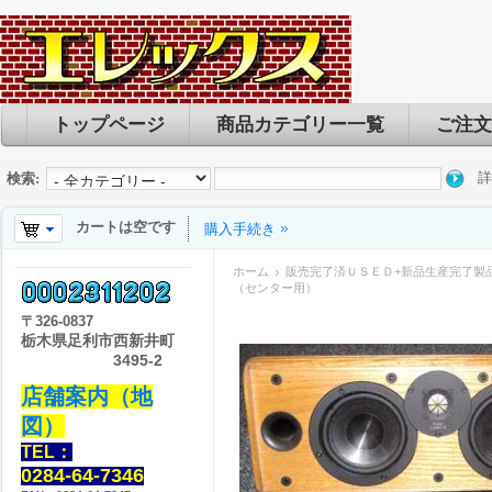
トップページ
商品カテゴリー一覧
ご注文
詳
検索:
カートは空です
購入手続き
ホーム
販売完了済ＵＳＥＤ+新品生産完了製
（センター用）
〒
326-0837
栃木県足利市西新井町
3495-2
店舗案内（地
図）
TEL：
0284-64-7346