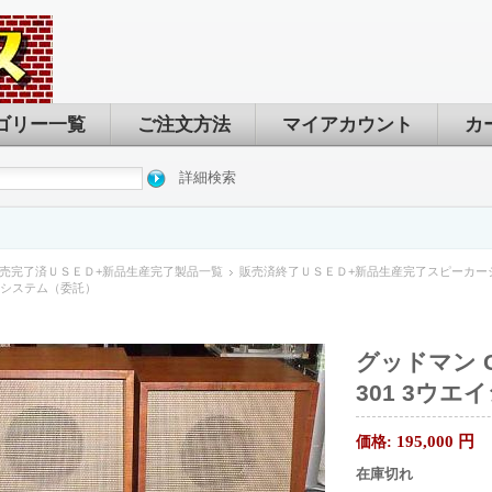
ゴリー一覧
ご注文方法
マイアカウント
カ
詳細検索
売完了済ＵＳＥＤ+新品生産完了製品一覧
販売済終了ＵＳＥＤ+新品生産完了スピーカー
エイシステム（委託）
グッドマン G
301 3ウ
195,000
円
価格:
在庫切れ