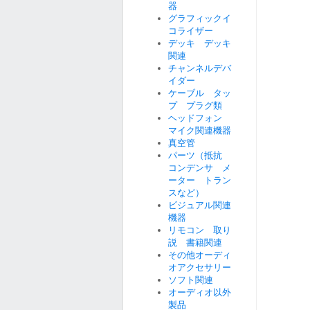
器
グラフィックイ
コライザー
デッキ デッキ
関連
チャンネルデバ
イダー
ケーブル タッ
プ プラグ類
ヘッドフォン
マイク関連機器
真空管
パーツ（抵抗
コンデンサ メ
ーター トラン
スなど）
ビジュアル関連
機器
リモコン 取り
説 書籍関連
その他オーディ
オアクセサリー
ソフト関連
オーディオ以外
製品