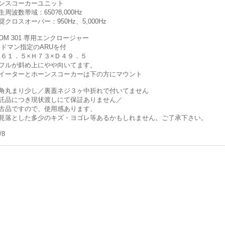
ンスコーカーユニット
周波数帯域：650?8,000Hz
奨クロスオーバー：950Hz、5,000Hz
IOM 301 専用エンクロージャー
ドマン指定のARUを付
６１．５×Ｈ７３×Ｄ４９．５
フルが斜め上にやや向いてます。
イーターとホーンスコーカーは下の方にマウント
角丸まり少し／裏蓋ネジ３ヶ中折れで付いてません
託品につき現状渡しにて保証ありません／
古品ですので、使用感あります、
見落とした多少のキズ・ヨゴレ等あるかもしれません。ご了承下さい。
/8