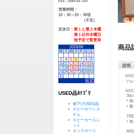
FAX：0284-64-7347
営業時間：
10：30～20：30頃
（不定）
定休日：
第１と第２
木曜
：
第１以外水曜日
他予定で変更有
商品
2026/08
M
T
W
T
F
S
S
1
2
3
4
5
6
7
8
9
10
11
12
13
14
15
16
説明
17
18
19
20
21
22
23
24
25
26
27
28
29
30
AXI
31
フル
AXI
USED品ｶﾃｺﾞﾘ
30
＊再生
値下げUSED品
＊重量
スピーカーシス
テム
TR
スピーカーユニ
＊再
ット
エンクロージ
MID