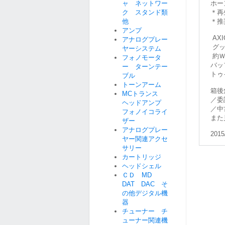
ャ ネットワー
ホー
ク スタンド類
＊再生
他
＊推
アンプ
AX
アナログプレー
グッ
ヤーシステム
約Ｗ
フォノモータ
バッ
ー ターンテー
トゥ
ブル
トーンアーム
箱後
MCトランス
／委
ヘッドアンプ
／中
フォノイコライ
また
ザー
アナログプレー
2015
ヤー関連アクセ
サリー
カートリッジ
ヘッドシェル
ＣＤ MD
DAT DAC そ
の他デジタル機
器
チューナー チ
ューナー関連機