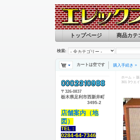
トップページ
商品カテ
検索:
カートは空です
購入手続き
ホーム
販
301 3ウ
〒
326-0837
栃木県足利市西新井町
3495-2
店舗案内（地
図）
TEL：
0284-64-7346