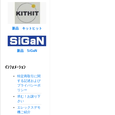
新品 キットヒット
新品 SiGaN
ｲﾝﾌｫﾒｰｼｮﾝ
特定商取引に関
する記述および
プライバシーポ
リシー
求む！お譲り下
さい
エレックスデモ
機ご紹介