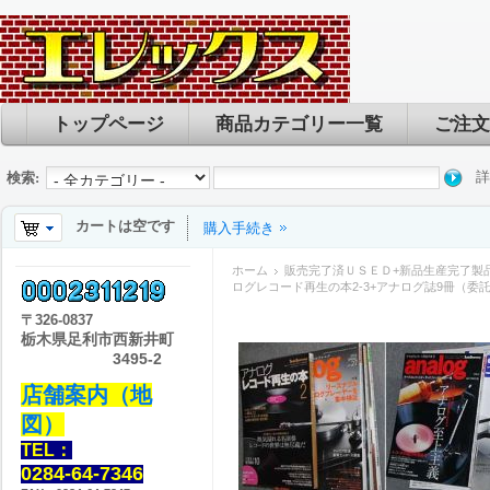
トップページ
商品カテゴリー一覧
ご注文
詳
検索:
カートは空です
購入手続き
ホーム
販売完了済ＵＳＥＤ+新品生産完了製
ログレコード再生の本2-3+アナログ誌9冊（委
〒
326-0837
栃木県足利市西新井町
3495-2
店舗案内（地
図）
TEL：
0284-64-7346