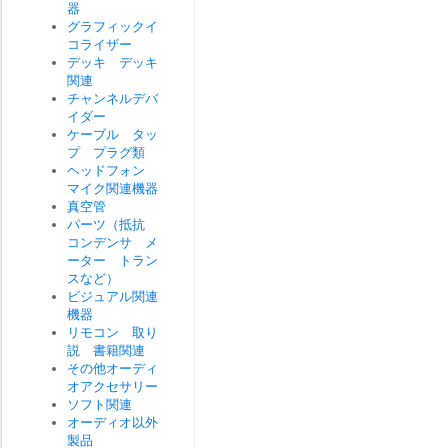
器
グラフィックイ
コライザー
デッキ デッキ
関連
チャンネルデバ
イダー
ケーブル タッ
プ プラグ類
ヘッドフォン
マイク関連機器
真空管
パーツ（抵抗
コンデンサ メ
ーター トラン
スなど）
ビジュアル関連
機器
リモコン 取り
説 書籍関連
その他オーディ
オアクセサリー
ソフト関連
オーディオ以外
製品