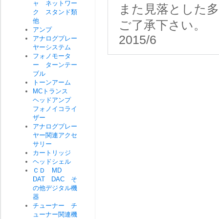
ャ ネットワー
また見落とした
ク スタンド類
他
ご了承下さい。
アンプ
2015/6
アナログプレー
ヤーシステム
フォノモータ
ー ターンテー
ブル
トーンアーム
MCトランス
ヘッドアンプ
フォノイコライ
ザー
アナログプレー
ヤー関連アクセ
サリー
カートリッジ
ヘッドシェル
ＣＤ MD
DAT DAC そ
の他デジタル機
器
チューナー チ
ューナー関連機