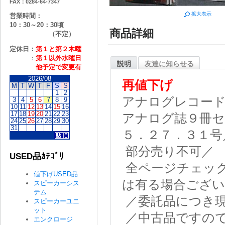
FAX：0284-64-7347
拡大表示
営業時間：
10：30～20：30頃
商品詳細
（不定）
定休日：
第１と第２
木曜
：
第１以外水曜日
説明
友達に知らせる
他予定で変更有
2026/08
再値下げ
M
T
W
T
F
S
S
1
2
アナログレコード
3
4
5
6
7
8
9
10
11
12
13
14
15
16
17
18
19
20
21
22
23
アナログ誌９冊セ
24
25
26
27
28
29
30
31
５．２７．３１号
部分売り不可／
USED品ｶﾃｺﾞﾘ
全ページチェッ
値下げUSED品
は有る場合ござ
スピーカーシス
テム
／委託品につき
スピーカーユニ
ット
／中古品ですの
エンクロージ