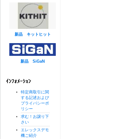
新品 キットヒット
新品 SiGaN
ｲﾝﾌｫﾒｰｼｮﾝ
特定商取引に関
する記述および
プライバシーポ
リシー
求む！お譲り下
さい
エレックスデモ
機ご紹介