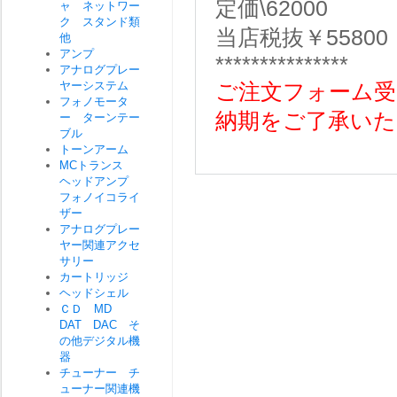
定価\62000
ャ ネットワー
ク スタンド類
当店税抜￥55800
他
アンプ
***************
アナログプレー
ヤーシステム
ご注文フォーム受
フォノモータ
納期をご了承いた
ー ターンテー
ブル
トーンアーム
MCトランス
ヘッドアンプ
フォノイコライ
ザー
アナログプレー
ヤー関連アクセ
サリー
カートリッジ
ヘッドシェル
ＣＤ MD
DAT DAC そ
の他デジタル機
器
チューナー チ
ューナー関連機