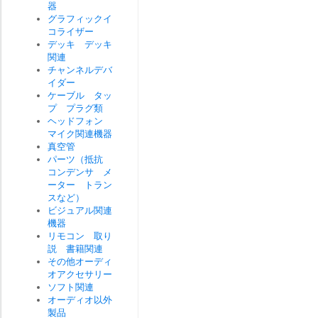
器
グラフィックイ
コライザー
デッキ デッキ
関連
チャンネルデバ
イダー
ケーブル タッ
プ プラグ類
ヘッドフォン
マイク関連機器
真空管
パーツ（抵抗
コンデンサ メ
ーター トラン
スなど）
ビジュアル関連
機器
リモコン 取り
説 書籍関連
その他オーディ
オアクセサリー
ソフト関連
オーディオ以外
製品