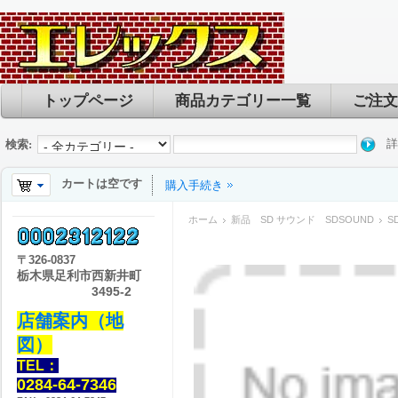
トップページ
商品カテゴリー一覧
ご注文
詳
検索:
カートは空です
購入手続き
ホーム
新品 SD サウンド SDSOUND
S
〒
326-0837
栃木県足利市西新井町
3495-2
店舗案内（地
図）
TEL：
0284-64-7346