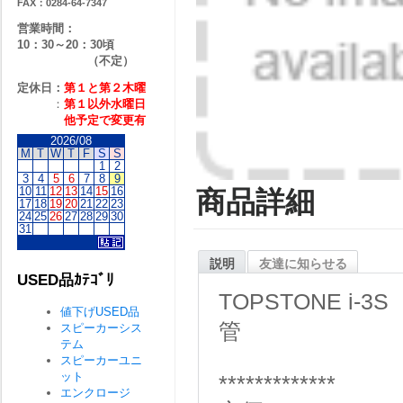
FAX：0284-64-7347
営業時間：
10：30～20：30頃
（不定）
定休日：
第１と第２
木曜
：
第１以外水曜日
他予定で変更有
2026/08
M
T
W
T
F
S
S
1
2
3
4
5
6
7
8
9
10
11
12
13
14
15
16
商品詳細
17
18
19
20
21
22
23
24
25
26
27
28
29
30
31
説明
友達に知らせる
USED品ｶﾃｺﾞﾘ
TOPSTONE 
値下げUSED品
管
スピーカーシス
テム
スピーカーユニ
ット
*************
エンクロージ