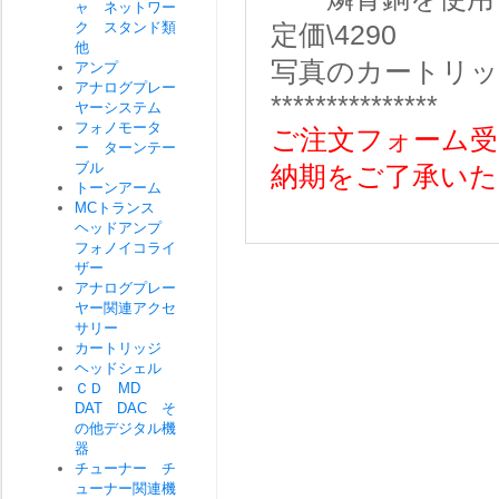
ャ ネットワー
ク スタンド類
定価\4290
他
写真のカートリ
アンプ
アナログプレー
***************
ヤーシステム
フォノモータ
ご注文フォーム受
ー ターンテー
ブル
納期をご了承いた
トーンアーム
MCトランス
ヘッドアンプ
フォノイコライ
ザー
アナログプレー
ヤー関連アクセ
サリー
カートリッジ
ヘッドシェル
ＣＤ MD
DAT DAC そ
の他デジタル機
器
チューナー チ
ューナー関連機