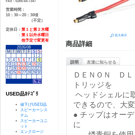
FAX：0284-64-7347
営業時間：
10：30～20：30頃
（不定）
定休日：
第１と第２
木曜
：
第１以外水曜日
拡大表示
他予定で変更有
商品詳細
2026/08
M
T
W
T
F
S
S
1
2
3
4
5
6
7
8
9
説明
友達に知らせる
10
11
12
13
14
15
16
17
18
19
20
21
22
23
24
25
26
27
28
29
30
ＤＥＮＯＮ ＤＬ
31
トリッジを
ヘッドシェルに
USED品ｶﾃｺﾞﾘ
できるので、大変
値下げUSED品
スピーカーシス
● チップはオー
テム
スピーカーユニ
に
ット
エンクロージ
燐青銅を使用し