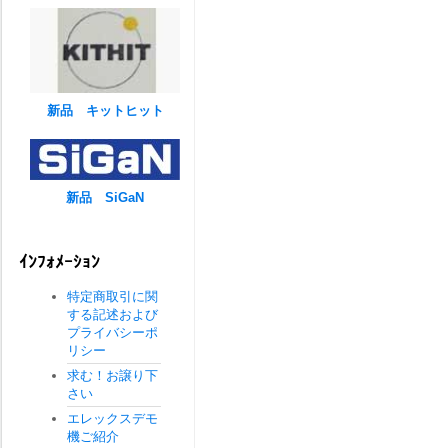
新品 キットヒット
新品 SiGaN
ｲﾝﾌｫﾒｰｼｮﾝ
特定商取引に関
する記述および
プライバシーポ
リシー
求む！お譲り下
さい
エレックスデモ
機ご紹介