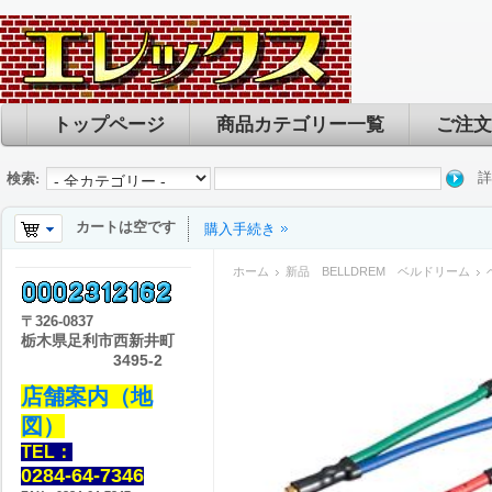
トップページ
商品カテゴリー一覧
ご注文
詳
検索:
カートは空です
購入手続き
ホーム
新品 BELLDREM ベルドリーム
〒
326-0837
栃木県足利市西新井町
3495-2
店舗案内（地
図）
TEL：
0284-64-7346