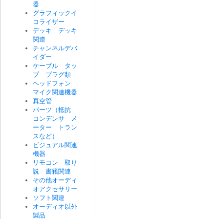
器
グラフィックイ
コライザー
デッキ デッキ
関連
チャンネルデバ
イダー
ケーブル タッ
プ プラグ類
ヘッドフォン
マイク関連機器
真空管
パーツ（抵抗
コンデンサ メ
ーター トラン
スなど）
ビジュアル関連
機器
リモコン 取り
説 書籍関連
その他オーディ
オアクセサリー
ソフト関連
オーディオ以外
製品