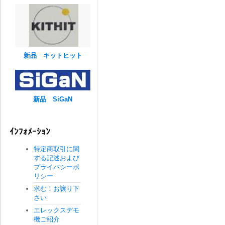
新品 キットヒット
新品 SiGaN
ｲﾝﾌｫﾒｰｼｮﾝ
特定商取引に関
する記述および
プライバシーポ
リシー
求む！お譲り下
さい
エレックスデモ
機ご紹介