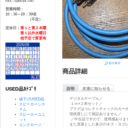
FAX：0284-64-7347
営業時間：
10：30～20：30頃
（不定）
定休日：
第１と第２
木曜
：
第１以外水曜日
他予定で変更有
2026/08
M
T
W
T
F
S
S
1
2
3
4
5
6
7
8
9
10
11
12
13
14
15
16
拡大表示
17
18
19
20
21
22
23
24
25
26
27
28
29
30
商品詳細
31
USED品ｶﾃｺﾞﾘ
説明
友達に知らせる
デジタルケーブル／
値下げUSED品
１ｍ×２本セット／
スピーカーシス
プラグはコレクトチャックのカー
テム
現状渡しにて保証ありません／
スピーカーユニ
／中古品ですので、使用感ありま
ット
また見落とした多少のキズ・ヨゴ
エンクロージ