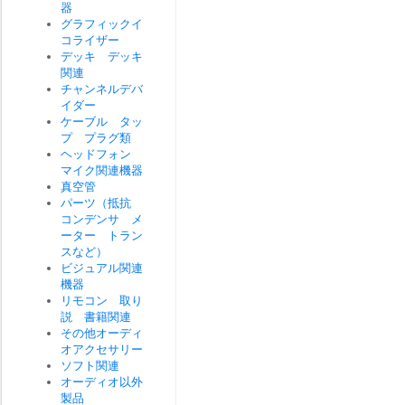
器
グラフィックイ
コライザー
デッキ デッキ
関連
チャンネルデバ
イダー
ケーブル タッ
プ プラグ類
ヘッドフォン
マイク関連機器
真空管
パーツ（抵抗
コンデンサ メ
ーター トラン
スなど）
ビジュアル関連
機器
リモコン 取り
説 書籍関連
その他オーディ
オアクセサリー
ソフト関連
オーディオ以外
製品