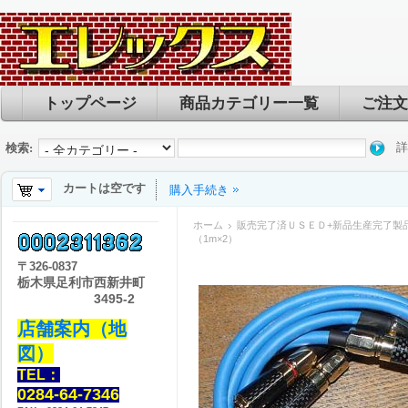
トップページ
商品カテゴリー一覧
ご注文
詳
検索:
カートは空です
購入手続き
ホーム
販売完了済ＵＳＥＤ+新品生産完了製
（1m×2）
〒
326-0837
栃木県足利市西新井町
3495-2
店舗案内（地
図）
TEL：
0284-64-7346