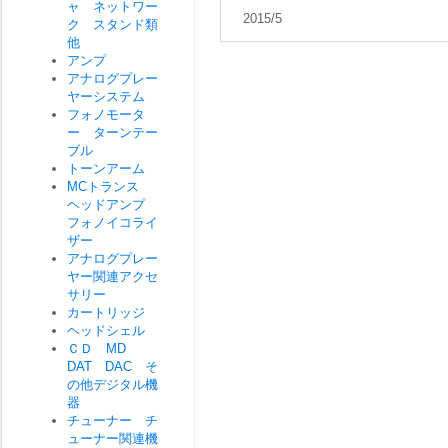
ャ ネットワー
2015/5
ク スタンド類
他
アンプ
アナログプレー
ヤーシステム
フォノモータ
ー ターンテー
ブル
トーンアーム
MCトランス
ヘッドアンプ
フォノイコライ
ザー
アナログプレー
ヤー関連アクセ
サリー
カートリッジ
ヘッドシェル
ＣＤ MD
DAT DAC そ
の他デジタル機
器
チューナー チ
ューナー関連機