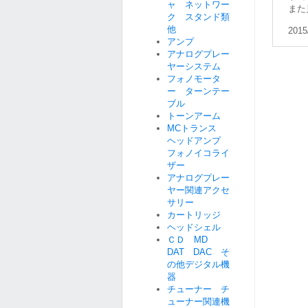
ャ ネットワー
また
ク スタンド類
他
2015
アンプ
アナログプレー
ヤーシステム
フォノモータ
ー ターンテー
ブル
トーンアーム
MCトランス
ヘッドアンプ
フォノイコライ
ザー
アナログプレー
ヤー関連アクセ
サリー
カートリッジ
ヘッドシェル
ＣＤ MD
DAT DAC そ
の他デジタル機
器
チューナー チ
ューナー関連機