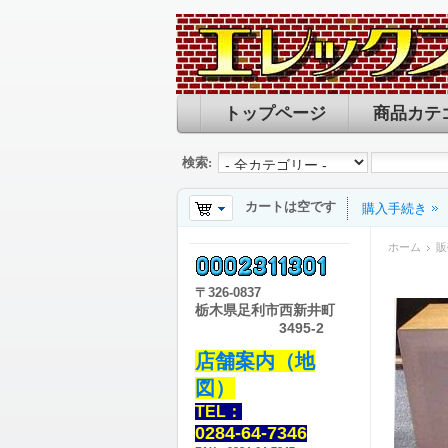
トップページ
商品カテ
検索:
カートは空です
購入手続き
ホーム
販
〒
326-0837
栃木県足利市西新井町
3495-2
店舗案内（地
図）
TEL：
0284-64-7346