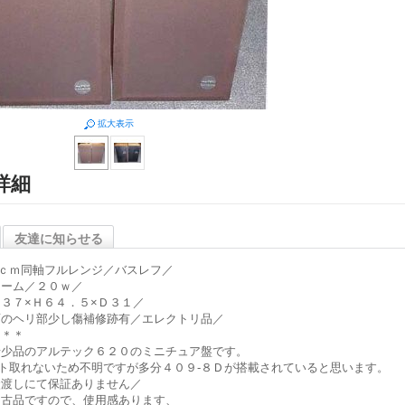
拡大表示
詳細
友達に知らせる
ｃｍ同軸フルレンジ／バスレフ／
ーム／２０ｗ／
３７×Ｈ６４．５×Ｄ３１／
のヘリ部少し傷補修跡有／エレクトリ品／
＊＊
少品のアルテック６２０のミニチュア盤です。
ト取れないため不明ですが多分４０９-８Ｄが搭載されていると思います。
渡しにて保証ありません／
古品ですので、使用感あります、