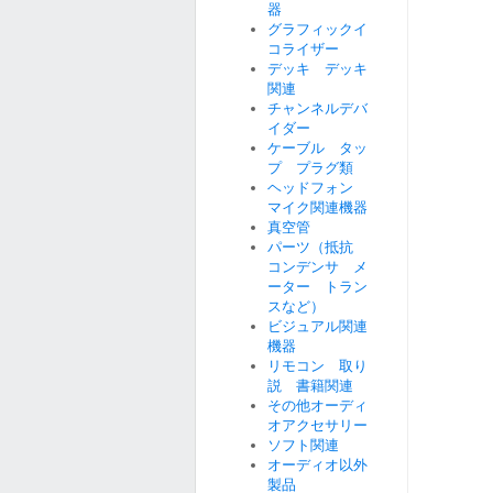
器
グラフィックイ
コライザー
デッキ デッキ
関連
チャンネルデバ
イダー
ケーブル タッ
プ プラグ類
ヘッドフォン
マイク関連機器
真空管
パーツ（抵抗
コンデンサ メ
ーター トラン
スなど）
ビジュアル関連
機器
リモコン 取り
説 書籍関連
その他オーディ
オアクセサリー
ソフト関連
オーディオ以外
製品