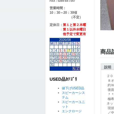
FAX：0284-64-7347
営業時間：
10：30～20：30頃
（不定）
定休日：
第１と第２
木曜
：
第１以外水曜日
他予定で変更有
2026/08
M
T
W
T
F
S
S
1
2
3
4
5
6
7
8
9
商品
10
11
12
13
14
15
16
17
18
19
20
21
22
23
24
25
26
27
28
29
30
31
説明
２０
USED品ｶﾃｺﾞﾘ
８オ
約Ｗ
値下げUSED品
後面
スピーカーシス
＊＊
テム
極希
スピーカーユニ
ネッ
ット
現状
エンクロージ
／中