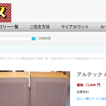
ゴリー一覧
ご注文方法
マイアカウント
カ
詳細検索
売完了済ＵＳＥＤ+新品生産完了製品一覧
販売済終了ＵＳＥＤ+新品生産完了スピーカー
アルテック AL
72,000
円
価格:
在庫切れ
ほしい物リストに追