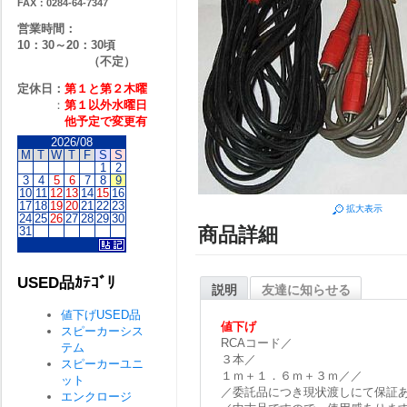
FAX：0284-64-7347
営業時間：
10：30～20：30頃
（不定）
定休日：
第１と第２
木曜
：
第１以外水曜日
他予定で変更有
2026/08
M
T
W
T
F
S
S
1
2
3
4
5
6
7
8
9
10
11
12
13
14
15
16
17
18
19
20
21
22
23
拡大表示
24
25
26
27
28
29
30
商品詳細
31
USED品ｶﾃｺﾞﾘ
説明
友達に知らせる
値下げUSED品
値下げ
スピーカーシス
RCAコード／
テム
３本／
スピーカーユニ
１ｍ＋１．６ｍ＋３ｍ／／
ット
／委託品につき現状渡しにて保証
エンクロージ