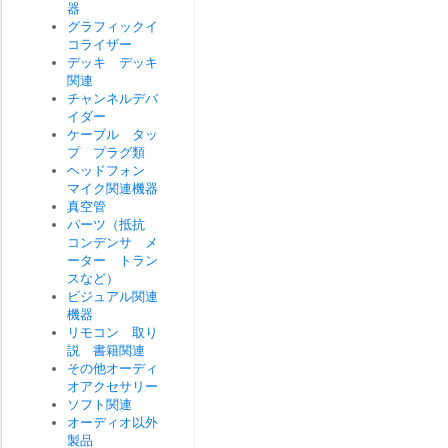
器
グラフィックイ
コライザー
デッキ デッキ
関連
チャンネルデバ
イダー
ケーブル タッ
プ プラグ類
ヘッドフォン
マイク関連機器
真空管
パーツ（抵抗
コンデンサ メ
ーター トラン
スなど）
ビジュアル関連
機器
リモコン 取り
説 書籍関連
その他オーディ
オアクセサリー
ソフト関連
オーディオ以外
製品