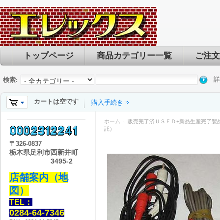
トップページ
商品カテゴリー一覧
ご注文
詳
検索:
カートは空です
購入手続き
ホーム
販売完了済ＵＳＥＤ+新品生産完了製
託）
〒
326-0837
栃木県足利市西新井町
3495-2
店舗案内（地
図）
TEL：
0284-64-7346