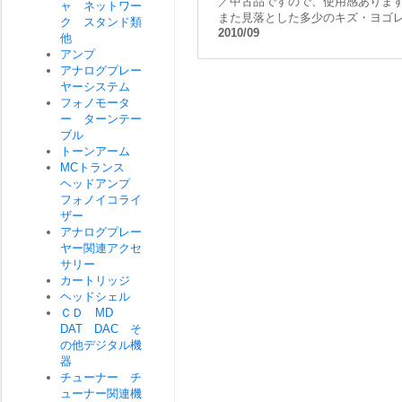
／中古品ですので、使用感ありま
ャ ネットワー
また見落とした多少のキズ・ヨゴ
ク スタンド類
2010/09
他
アンプ
アナログプレー
ヤーシステム
フォノモータ
ー ターンテー
ブル
トーンアーム
MCトランス
ヘッドアンプ
フォノイコライ
ザー
アナログプレー
ヤー関連アクセ
サリー
カートリッジ
ヘッドシェル
ＣＤ MD
DAT DAC そ
の他デジタル機
器
チューナー チ
ューナー関連機