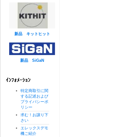
新品 キットヒット
新品 SiGaN
ｲﾝﾌｫﾒｰｼｮﾝ
特定商取引に関
する記述および
プライバシーポ
リシー
求む！お譲り下
さい
エレックスデモ
機ご紹介