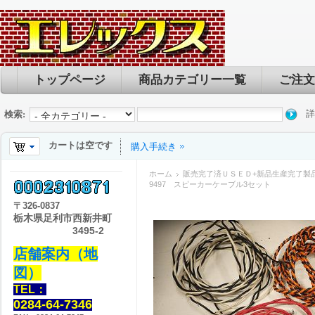
トップページ
商品カテゴリー一覧
ご注文
詳
検索:
カートは空です
購入手続き
ホーム
販売完了済ＵＳＥＤ+新品生産完了製
9497 スピーカーケーブル3セット
〒
326-0837
栃木県足利市西新井町
3495-2
店舗案内（地
図）
TEL：
0284-64-7346