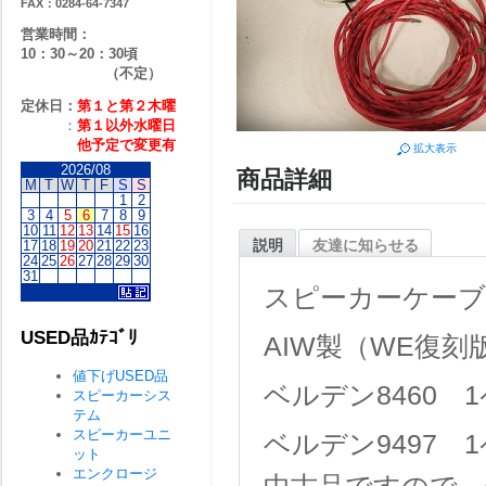
FAX：0284-64-7347
営業時間：
10：30～20：30頃
（不定）
定休日：
第１と第２
木曜
：
第１以外水曜日
他予定で変更有
拡大表示
2026/08
商品詳細
M
T
W
T
F
S
S
1
2
3
4
5
6
7
8
9
10
11
12
13
14
15
16
説明
友達に知らせる
17
18
19
20
21
22
23
24
25
26
27
28
29
30
31
スピーカーケーブ
USED品ｶﾃｺﾞﾘ
AIW製（WE復刻版
値下げUSED品
ベルデン8460 
スピーカーシス
テム
スピーカーユニ
ベルデン9497 
ット
エンクロージ