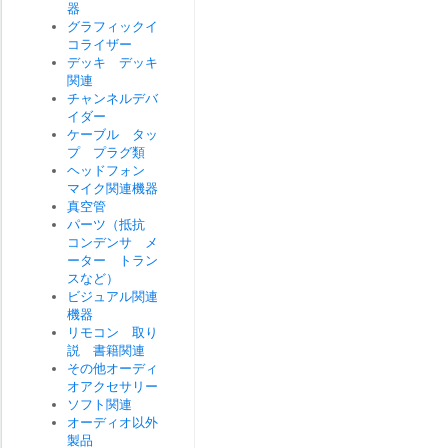
器
グラフィックイ
コライザー
デッキ デッキ
関連
チャンネルデバ
イダー
ケーブル タッ
プ プラグ類
ヘッドフォン
マイク関連機器
真空管
パーツ（抵抗
コンデンサ メ
ーター トラン
スなど）
ビジュアル関連
機器
リモコン 取り
説 書籍関連
その他オーディ
オアクセサリー
ソフト関連
オーディオ以外
製品