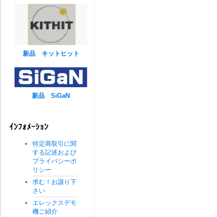
新品 キットヒット
新品 SiGaN
ｲﾝﾌｫﾒｰｼｮﾝ
特定商取引に関
する記述および
プライバシーポ
リシー
求む！お譲り下
さい
エレックスデモ
機ご紹介