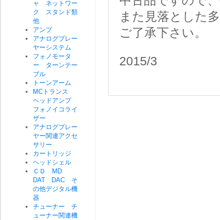
中古品ですので、
ャ ネットワー
ク スタンド類
また見落とした
他
アンプ
ご了承下さい。
アナログプレー
ヤーシステム
フォノモータ
2015/3
ー ターンテー
ブル
トーンアーム
MCトランス
ヘッドアンプ
フォノイコライ
ザー
アナログプレー
ヤー関連アクセ
サリー
カートリッジ
ヘッドシェル
ＣＤ MD
DAT DAC そ
の他デジタル機
器
チューナー チ
ューナー関連機