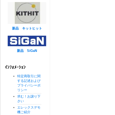
新品 キットヒット
新品 SiGaN
ｲﾝﾌｫﾒｰｼｮﾝ
特定商取引に関
する記述および
プライバシーポ
リシー
求む！お譲り下
さい
エレックスデモ
機ご紹介