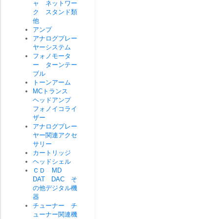
ャ ネットワー
ク スタンド類
他
アンプ
アナログプレー
ヤーシステム
フォノモータ
ー ターンテー
ブル
トーンアーム
MCトランス
ヘッドアンプ
フォノイコライ
ザー
アナログプレー
ヤー関連アクセ
サリー
カートリッジ
ヘッドシェル
ＣＤ MD
DAT DAC そ
の他デジタル機
器
チューナー チ
ューナー関連機