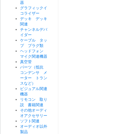
器
グラフィックイ
コライザー
デッキ デッキ
関連
チャンネルデバ
イダー
ケーブル タッ
プ プラグ類
ヘッドフォン
マイク関連機器
真空管
パーツ（抵抗
コンデンサ メ
ーター トラン
スなど）
ビジュアル関連
機器
リモコン 取り
説 書籍関連
その他オーディ
オアクセサリー
ソフト関連
オーディオ以外
製品