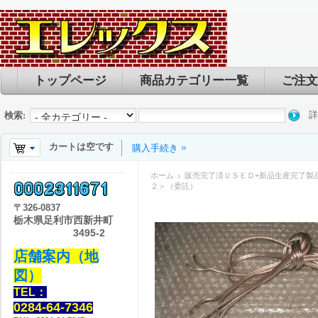
トップページ
商品カテゴリー一覧
ご注文
詳
検索:
カートは空です
購入手続き
ホーム
販売完了済ＵＳＥＤ+新品生産完了製
２＞（委託）
〒
326-0837
栃木県足利市西新井町
3495-2
店舗案内（地
図）
TEL：
0284-64-7346