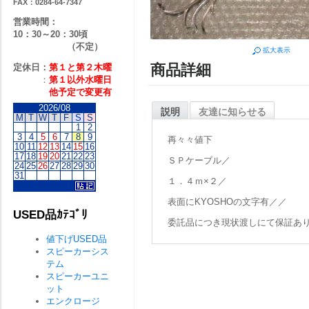
FAX：0284-64-7347
営業時間：
10：30～20：30頃
（不定）
拡大表示
商品詳細
定休日：
第１と第２
木曜
：
第１以外水曜日
他予定で変更有
2026/08
説明
友達に知らせる
M
T
W
T
F
S
S
1
2
3
4
5
6
7
8
9
再々々値下
10
11
12
13
14
15
16
17
18
19
20
21
22
23
ＳＰケーブル／
24
25
26
27
28
29
30
31
１．４ｍ×２／
表面にKYOSHOの文字有／／
USED品ｶﾃｺﾞﾘ
委託品につき現状渡しにて保証あ
値下げUSED品
スピーカーシス
テム
スピーカーユニ
ット
エンクロージ