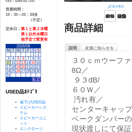
FAX：0284-64-7347
拡大表示
営業時間：
10：30～20：30頃
（不定）
商品詳細
定休日：
第１と第２
木曜
：
第１以外水曜日
他予定で変更有
2026/08
説明
友達に知らせる
M
T
W
T
F
S
S
1
2
3
4
5
6
7
8
9
３０ｃｍウーファ
10
11
12
13
14
15
16
17
18
19
20
21
22
23
8Ω／
24
25
26
27
28
29
30
31
９３dB/
６０Ｗ／
USED品ｶﾃｺﾞﾘ
汚れ有／
値下げUSED品
スピーカーシス
センターキャップ
テム
ベークダンパー
スピーカーユニ
ット
現状渡しにて保証
エンクロージ