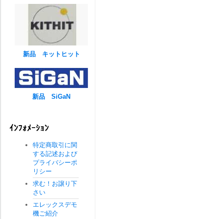
新品 キットヒット
新品 SiGaN
ｲﾝﾌｫﾒｰｼｮﾝ
特定商取引に関
する記述および
プライバシーポ
リシー
求む！お譲り下
さい
エレックスデモ
機ご紹介