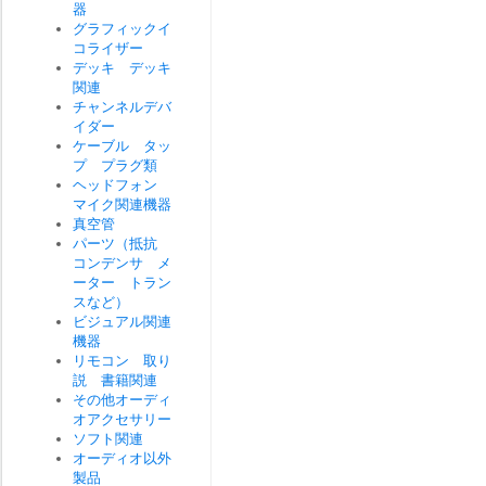
器
グラフィックイ
コライザー
デッキ デッキ
関連
チャンネルデバ
イダー
ケーブル タッ
プ プラグ類
ヘッドフォン
マイク関連機器
真空管
パーツ（抵抗
コンデンサ メ
ーター トラン
スなど）
ビジュアル関連
機器
リモコン 取り
説 書籍関連
その他オーディ
オアクセサリー
ソフト関連
オーディオ以外
製品