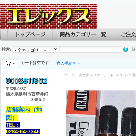
トップページ
商品カテゴリー一覧
ご注文
詳
検索:
カートは空です
購入手続き
ホーム
真空管
ユナイテッド 2A3W（2本/
〒
326-0837
栃木県足利市西新井町
3495-2
店舗案内（地
図）
TEL：
0284-64-7346