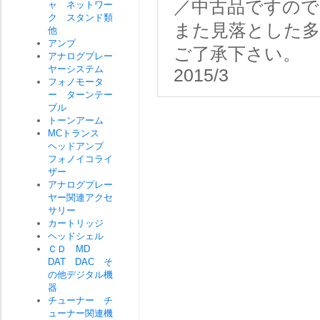
／中古品ですので
ャ ネットワー
ク スタンド類
また見落とした
他
アンプ
ご了承下さい。
アナログプレー
ヤーシステム
2015/3
フォノモータ
ー ターンテー
ブル
トーンアーム
MCトランス
ヘッドアンプ
フォノイコライ
ザー
アナログプレー
ヤー関連アクセ
サリー
カートリッジ
ヘッドシェル
ＣＤ MD
DAT DAC そ
の他デジタル機
器
チューナー チ
ューナー関連機