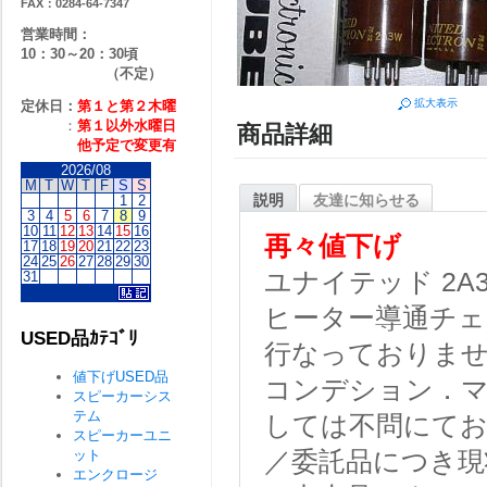
FAX：0284-64-7347
営業時間：
10：30～20：30頃
（不定）
拡大表示
定休日：
第１と第２
木曜
：
第１以外水曜日
商品詳細
他予定で変更有
2026/08
M
T
W
T
F
S
S
説明
友達に知らせる
1
2
3
4
5
6
7
8
9
10
11
12
13
14
15
16
再々値下げ
17
18
19
20
21
22
23
24
25
26
27
28
29
30
ユナイテッド 2A
31
ヒーター導通チェ
USED品ｶﾃｺﾞﾘ
行なっておりま
値下げUSED品
コンデション．マ
スピーカーシス
テム
しては不問にて
スピーカーユニ
ット
／委託品につき現
エンクロージ