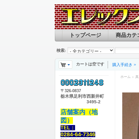
トップページ
商品カテ
検索:
カートは空です
購入手続き
ホーム
真
〒
326-0837
栃木県足利市西新井町
3495-2
店舗案内（地
図）
TEL：
0284-64-7346