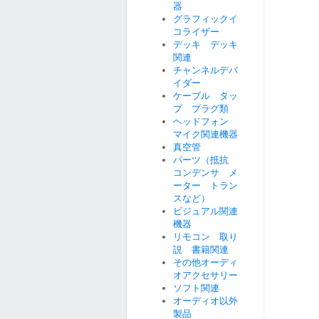
器
グラフィックイ
コライザー
デッキ デッキ
関連
チャンネルデバ
イダー
ケーブル タッ
プ プラグ類
ヘッドフォン
マイク関連機器
真空管
パーツ（抵抗
コンデンサ メ
ーター トラン
スなど）
ビジュアル関連
機器
リモコン 取り
説 書籍関連
その他オーディ
オアクセサリー
ソフト関連
オーディオ以外
製品