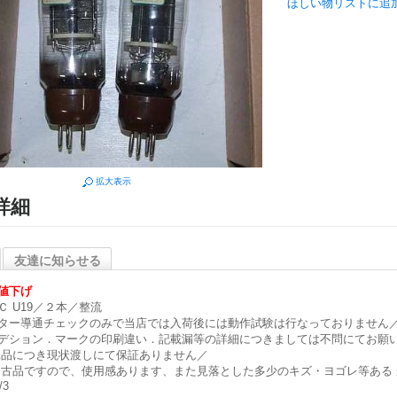
ほしい物リストに追
拡大表示
詳細
友達に知らせる
値下げ
Ｃ U19／２本／整流
ター導通チェックのみで当店では入荷後には動作試験は行なっておりません
デション．マークの印刷違い．記載漏等の詳細につきましては不問にてお願
品につき現状渡しにて保証ありません／
古品ですので、使用感あります、また見落とした多少のキズ・ヨゴレ等ある 
/3