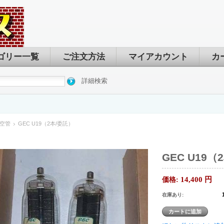
ゴリー一覧
ご注文方法
マイアカウント
カ
詳細検索
空管
GEC U19（2本/委託）
GEC U19（
14,400
円
価格:
在庫あり: