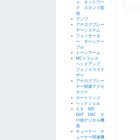
ャ ネットワー
ク スタンド類
他
アンプ
アナログプレー
ヤーシステム
フォノモータ
ー ターンテー
ブル
トーンアーム
MCトランス
ヘッドアンプ
フォノイコライ
ザー
アナログプレー
ヤー関連アクセ
サリー
カートリッジ
ヘッドシェル
ＣＤ MD
DAT DAC そ
の他デジタル機
器
チューナー チ
ューナー関連機