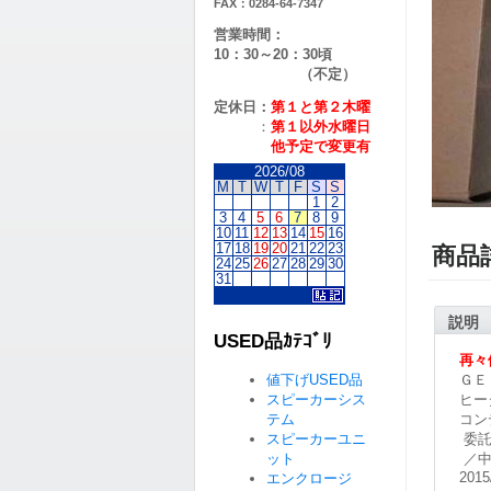
FAX：0284-64-7347
営業時間：
10：30～20：30頃
（不定）
定休日：
第１と第２
木曜
：
第１以外水曜日
他予定で変更有
2026/08
M
T
W
T
F
S
S
1
2
3
4
5
6
7
8
9
10
11
12
13
14
15
16
17
18
19
20
21
22
23
商品
24
25
26
27
28
29
30
31
説明
USED品ｶﾃｺﾞﾘ
再々
値下げUSED品
ＧＥ
スピーカーシス
ヒー
テム
コン
スピーカーユニ
委託
ット
／中
2015
エンクロージ