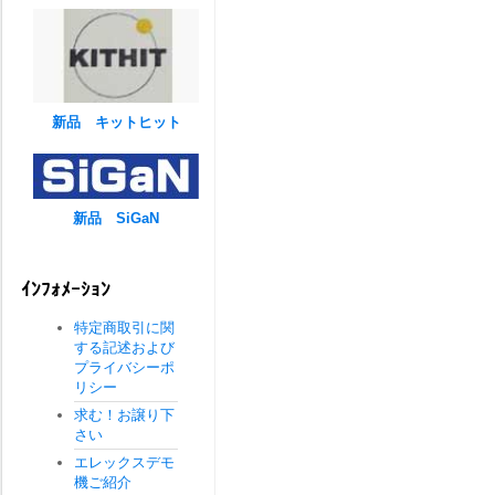
新品 キットヒット
新品 SiGaN
ｲﾝﾌｫﾒｰｼｮﾝ
特定商取引に関
する記述および
プライバシーポ
リシー
求む！お譲り下
さい
エレックスデモ
機ご紹介