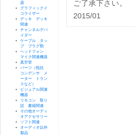
ご了承下さい。
器
グラフィックイ
コライザー
2015/01
デッキ デッキ
関連
チャンネルデバ
イダー
ケーブル タッ
プ プラグ類
ヘッドフォン
マイク関連機器
真空管
パーツ（抵抗
コンデンサ メ
ーター トラン
スなど）
ビジュアル関連
機器
リモコン 取り
説 書籍関連
その他オーディ
オアクセサリー
ソフト関連
オーディオ以外
製品