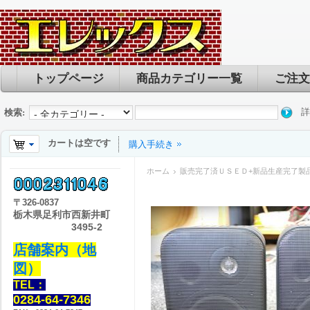
トップページ
商品カテゴリー一覧
ご注文
詳
検索:
カートは空です
購入手続き
ホーム
販売完了済ＵＳＥＤ+新品生産完了製
〒
326-0837
栃木県足利市西新井町
3495-2
店舗案内（地
図）
TEL：
0284-64-7346