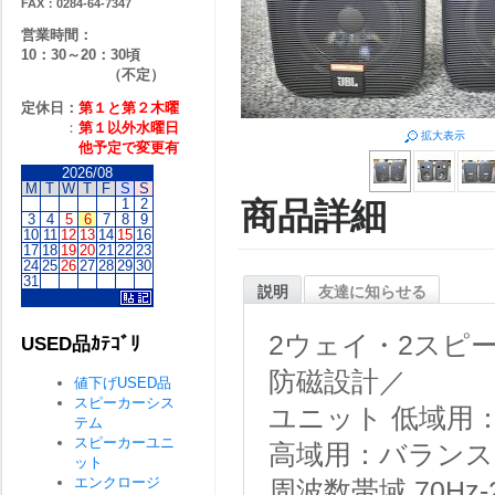
FAX：0284-64-7347
営業時間：
10：30～20：30頃
（不定）
定休日：
第１と第２
木曜
：
第１以外水曜日
拡大表示
他予定で変更有
2026/08
M
T
W
T
F
S
S
1
2
商品詳細
3
4
5
6
7
8
9
10
11
12
13
14
15
16
17
18
19
20
21
22
23
24
25
26
27
28
29
30
31
説明
友達に知らせる
2ウェイ・2スピ
USED品ｶﾃｺﾞﾘ
防磁設計／
値下げUSED品
スピーカーシス
ユニット 低域用：
テム
スピーカーユニ
高域用：バランス
ット
エンクロージ
周波数帯域 70Hz-