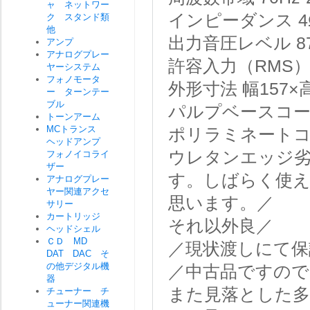
ャ ネットワー
インピーダンス 4
ク スタンド類
他
出力音圧レベル 8
アンプ
アナログプレー
許容入力（RMS） 
ヤーシステム
フォノモータ
外形寸法 幅157×
ー ターンテー
ブル
パルプベースコ
トーンアーム
MCトランス
ポリラミネートコ
ヘッドアンプ
ウレタンエッジ
フォノイコライ
ザー
す。しばらく使
アナログプレー
ヤー関連アクセ
思います。／
サリー
カートリッジ
それ以外良／
ヘッドシェル
ＣＤ MD
／現状渡しにて保
DAT DAC そ
の他デジタル機
／中古品ですので
器
また見落とした
チューナー チ
ューナー関連機