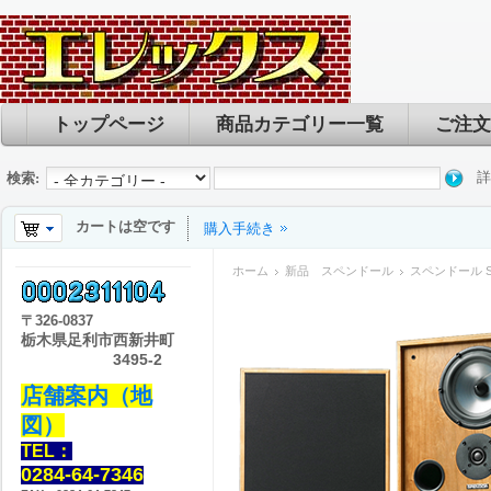
トップページ
商品カテゴリー一覧
ご注文
詳
検索:
カートは空です
購入手続き
ホーム
新品 スペンドール
スペンドール SPE
〒
326-0837
栃木県足利市西新井町
3495-2
店舗案内（地
図）
TEL：
0284-64-7346