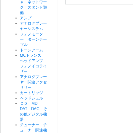
ャ ネットワー
ク スタンド類
他
アンプ
アナログプレー
ヤーシステム
フォノモータ
ー ターンテー
ブル
トーンアーム
MCトランス
ヘッドアンプ
フォノイコライ
ザー
アナログプレー
ヤー関連アクセ
サリー
カートリッジ
ヘッドシェル
ＣＤ MD
DAT DAC そ
の他デジタル機
器
チューナー チ
ューナー関連機