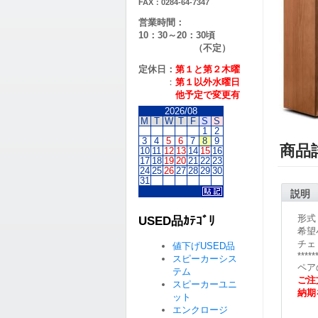
FAX：0284-64-7347
営業時間：
10：30～20：30頃
（不定）
定休日：
第１と第２
木曜
：
第１以外水曜日
他予定で変更有
2026/08
M
T
W
T
F
S
S
1
2
3
4
5
6
7
8
9
商品
10
11
12
13
14
15
16
17
18
19
20
21
22
23
24
25
26
27
28
29
30
31
説明
形式
USED品ｶﾃｺﾞﾘ
希望小
チェ
値下げUSED品
*****
スピーカーシス
ペア
テム
ご注
スピーカーユニ
納期
ット
エンクロージ