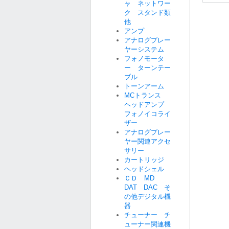
ャ ネットワー
ク スタンド類
他
アンプ
アナログプレー
ヤーシステム
フォノモータ
ー ターンテー
ブル
トーンアーム
MCトランス
ヘッドアンプ
フォノイコライ
ザー
アナログプレー
ヤー関連アクセ
サリー
カートリッジ
ヘッドシェル
ＣＤ MD
DAT DAC そ
の他デジタル機
器
チューナー チ
ューナー関連機