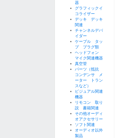
器
グラフィックイ
コライザー
デッキ デッキ
関連
チャンネルデバ
イダー
ケーブル タッ
プ プラグ類
ヘッドフォン
マイク関連機器
真空管
パーツ（抵抗
コンデンサ メ
ーター トラン
スなど）
ビジュアル関連
機器
リモコン 取り
説 書籍関連
その他オーディ
オアクセサリー
ソフト関連
オーディオ以外
製品