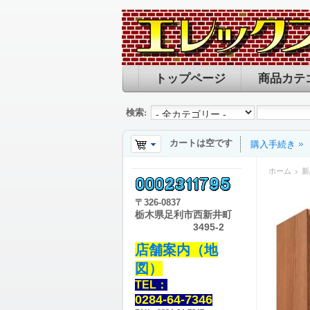
トップページ
商品カテ
検索:
カートは空です
購入手続き
ホーム
新
〒
326-0837
栃木県足利市西新井町
3495-2
店舗案内（地
図）
TEL：
0284-64-7346