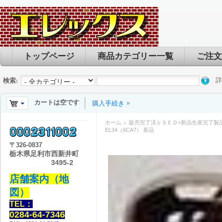
トップページ
商品カテゴリー一覧
ご注文
詳
検索:
カートは空です
購入手続き
ホーム
販売完了済ＵＳＥＤ+新品生産完了製
EL34（6CA7） 新品
〒
326-0837
栃木県足利市西新井町
3495-2
店舗案内（地
図）
TEL：
0284-64-7346