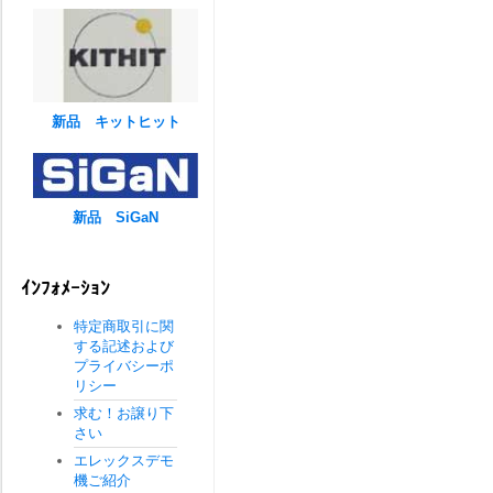
新品 キットヒット
新品 SiGaN
ｲﾝﾌｫﾒｰｼｮﾝ
特定商取引に関
する記述および
プライバシーポ
リシー
求む！お譲り下
さい
エレックスデモ
機ご紹介