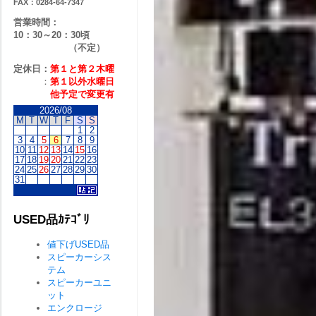
FAX：0284-64-7347
営業時間：
10：30～20：30頃
（不定）
定休日：
第１と第２
木曜
：
第１以外水曜日
他予定で変更有
2026/08
M
T
W
T
F
S
S
1
2
3
4
5
6
7
8
9
10
11
12
13
14
15
16
17
18
19
20
21
22
23
24
25
26
27
28
29
30
31
USED品ｶﾃｺﾞﾘ
値下げUSED品
スピーカーシス
テム
スピーカーユニ
ット
エンクロージ