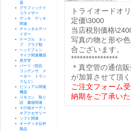
器
グラフィックイ
トライオードオ
コライザー
デッキ デッキ
定価\3000
関連
当店税別価格\240
チャンネルデバ
イダー
写真の物と形や色
ケーブル タッ
プ プラグ類
合ございます。
ヘッドフォン
マイク関連機器
****************
真空管
パーツ（抵抗
＊真空管の通信販
コンデンサ メ
が加算させて頂
ーター トラン
スなど）
ご注文フォーム受
ビジュアル関連
機器
納期をご了承いた
リモコン 取り
説 書籍関連
その他オーディ
オアクセサリー
ソフト関連
オーディオ以外
製品