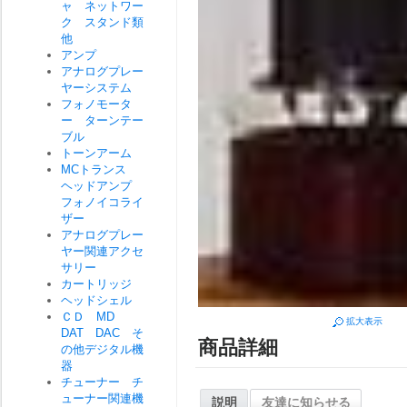
ャ ネットワー
ク スタンド類
他
アンプ
アナログプレー
ヤーシステム
フォノモータ
ー ターンテー
ブル
トーンアーム
MCトランス
ヘッドアンプ
フォノイコライ
ザー
アナログプレー
ヤー関連アクセ
サリー
カートリッジ
ヘッドシェル
ＣＤ MD
拡大表示
DAT DAC そ
商品詳細
の他デジタル機
器
チューナー チ
ューナー関連機
説明
友達に知らせる