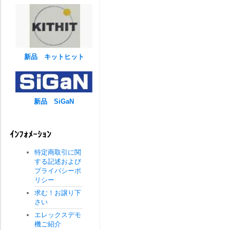
新品 キットヒット
新品 SiGaN
ｲﾝﾌｫﾒｰｼｮﾝ
特定商取引に関
する記述および
プライバシーポ
リシー
求む！お譲り下
さい
エレックスデモ
機ご紹介