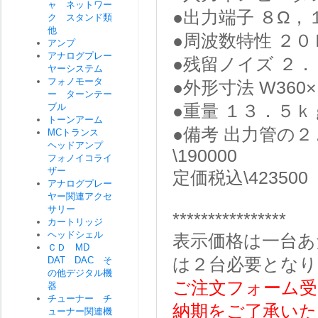
ャ ネットワー
●出力端子 ８Ω，
ク スタンド類
他
●周波数特性 ２０
アンプ
アナログプレー
●残留ノイズ ２
ヤーシステム
フォノモータ
●外形寸法 W360
ー ターンテー
ブル
●重量 １３．５ｋ
トーンアーム
●備考 出力管の
MCトランス
ヘッドアンプ
\190000
フォノイコライ
ザー
定価税込\423500
アナログプレー
ヤー関連アクセ
サリー
****************
カートリッジ
ヘッドシェル
表示価格は一台あ
ＣＤ MD
DAT DAC そ
は２台必要とな
の他デジタル機
ご注文フォーム受
器
チューナー チ
納期をご了承いた
ューナー関連機