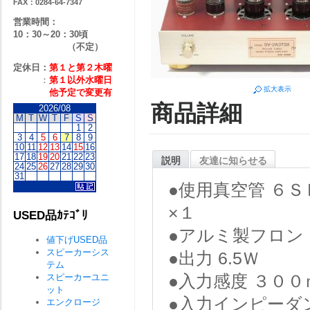
FAX：0284-64-7347
営業時間：
10：30～20：30頃
（不定）
定休日：
第１と第２
木曜
：
第１以外水曜日
拡大表示
他予定で変更有
商品詳細
2026/08
M
T
W
T
F
S
S
1
2
3
4
5
6
7
8
9
10
11
12
13
14
15
16
17
18
19
20
21
22
23
説明
友達に知らせる
24
25
26
27
28
29
30
31
●使用真空管 ６
×１
USED品ｶﾃｺﾞﾘ
●アルミ製フロン
値下げUSED品
スピーカーシス
●出力 6.5Ｗ
テム
スピーカーユニ
●入力感度 ３００
ット
●入力インピーダ
エンクロージ