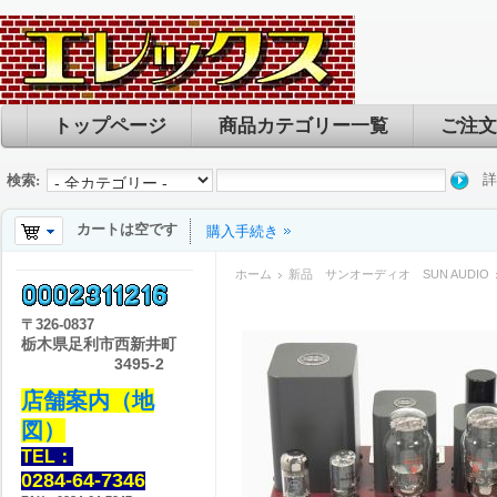
トップページ
商品カテゴリー一覧
ご注文
詳
検索:
カートは空です
購入手続き
ホーム
新品 サンオーディオ SUN AUDIO
〒
326-0837
栃木県足利市西新井町
3495-2
店舗案内（地
図）
TEL：
0284-64-7346