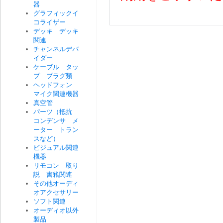
器
グラフィックイ
コライザー
デッキ デッキ
関連
チャンネルデバ
イダー
ケーブル タッ
プ プラグ類
ヘッドフォン
マイク関連機器
真空管
パーツ（抵抗
コンデンサ メ
ーター トラン
スなど）
ビジュアル関連
機器
リモコン 取り
説 書籍関連
その他オーディ
オアクセサリー
ソフト関連
オーディオ以外
製品